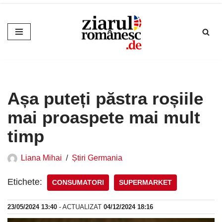
Sari
la
conținut
Așa puteți păstra roșiile
mai proaspete mai mult
timp
Liana Mihai
Știri Germania
Etichete:
CONSUMATORI
SUPERMARKET
23/05/2024 13:40
- ACTUALIZAT
04/12/2024 18:16