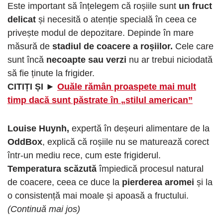
Este important să înțelegem că roșiile sunt
un fruct
delicat
și necesită o atenție specială în ceea ce
privește modul de depozitare. Depinde în mare
măsură de
stadiul de coacere a roșiilor.
Cele care
sunt încă
necoapte sau verzi
nu ar trebui niciodată
să fie ținute la frigider.
CITIȚI ȘI ►
Ouăle rămân proaspete mai mult
timp dacă sunt păstrate în „stilul american”
Louise Huynh,
expertă în deșeuri alimentare de la
OddBox
, explică că roșiile nu se maturează corect
într-un mediu rece, cum este frigiderul.
Temperatura scăzută
împiedică procesul natural
de coacere, ceea ce duce la
pierderea aromei
și la
o consistență mai moale și apoasă a fructului.
(Continuă mai jos)