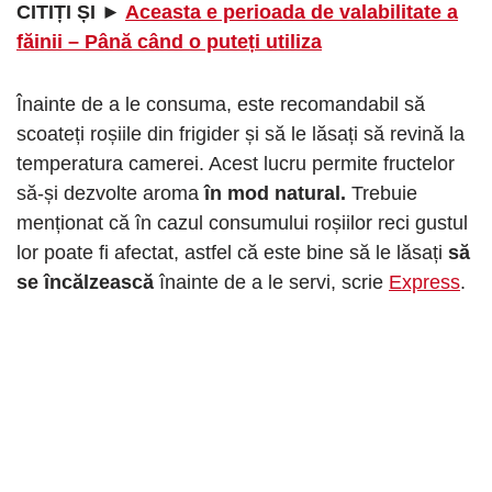
CITIȚI ȘI ►
Aceasta e perioada de valabilitate a
făinii – Până când o puteți utiliza
Înainte de a le consuma, este recomandabil să
scoateți roșiile din frigider și să le lăsați să revină la
temperatura camerei. Acest lucru permite fructelor
să-și dezvolte aroma
în mod natural.
Trebuie
menționat că în cazul consumului roșiilor reci gustul
lor poate fi afectat, astfel că este bine să le lăsați
să
se încălzească
înainte de a le servi, scrie
Express
.