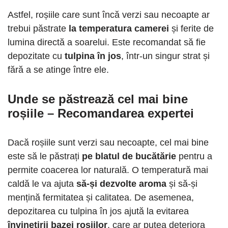
Astfel, roșiile care sunt încă verzi sau necoapte ar
trebui păstrate
la temperatura camerei
și ferite de
lumina directă a soarelui. Este recomandat să fie
depozitate cu
tulpina în jos
, într-un singur strat și
fără a se atinge între ele.
Unde se păstrează cel mai bine
roșiile – Recomandarea expertei
Dacă roșiile sunt verzi sau necoapte, cel mai bine
este să le păstrați
pe blatul de bucătărie
pentru a
permite coacerea lor naturală. O temperatură mai
caldă le va ajuta
să-și dezvolte aroma
și să-și
mențină fermitatea și calitatea. De asemenea,
depozitarea cu tulpina în jos ajută la evitarea
învinețirii bazei roșiilor
, care ar putea deteriora