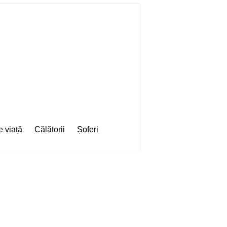
e viață
Călătorii
Șoferi