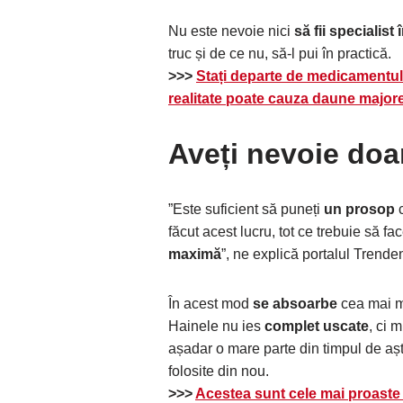
Nu este nevoie nici
să fii specialist
truc și de ce nu, să-l pui în practică.
>>>
Stați departe de medicamentul
realitate poate cauza daune major
Aveți nevoie doa
”Este suficient să puneți
un prosop
c
făcut acest lucru, tot ce trebuie să fa
maximă
”, ne explică portalul Trende
În acest mod
se absoarbe
cea mai ma
Hainele nu ies
complet uscate
, ci 
așadar o mare parte din timpul de așt
folosite din nou.
>>>
Acestea sunt cele mai proaste