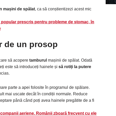
 în mașini de spălat
, ca să conștientizezi acest mic
 popular prescris pentru probleme de stomac, în
e
r de un prosop
are să acopere
tamburul
mașinii de spălat. Odată
ceți este să introduceți hainele și
să rotiți la putere
ncias.
re parte a apei folosite în programul de spălare.
mult mai uscate decât în condiții normale. Reduce
eptare până când poți avea hainele pregătite de a fi
 companii aeriene. Românii zboară frecvent cu ele