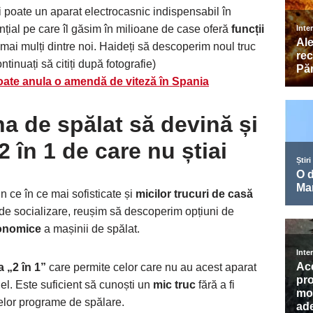
și poate un aparat electrocasnic indispensabil în
nțial pe care îl găsim în milioane de case oferă
funcții
mai mulți dintre noi. Haideți să descoperim noul truc
tinuați să citiți după fotografie)
oate anula o amendă de viteză în Spania
 de spălat să devină și
2 în 1 de care nu știai
in ce în ce mai sofisticate și
micilor trucuri de casă
e de socializare, reușim să descoperim opțiuni de
onomice
a mașinii de spălat.
a „2 în 1”
care permite celor care nu au acest aparat
el. Este suficient să cunoști un
mic truc
fără a fi
telor programe de spălare.