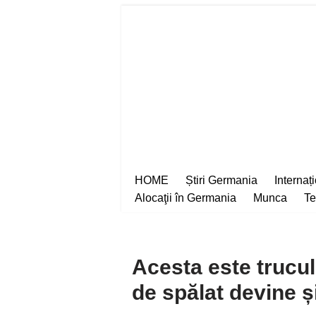
Sari
la
conținut
HOME
Știri Germania
Internaț
Alocaţii în Germania
Munca
Te
Acesta este trucu
de spălat devine ș