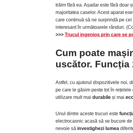
trăim fără ea. Așadar este fără doar 
majoritatea caselor. Acest aparat ese
care continuă să ne surprindă pe cei 
interesant în următoarele rânduri. (Con
>>>
Trucul ingenios prin care se p
Cum poate mașina
uscător
. Funcția 
Astfel, cu ajutorul dispozitivele noi, d
pe care le găsim peste tot în rețelel
utilizare mult mai
durabile
și mai
ec
Unul dintre aceste trucuri este
funcți
electrocasnic acasă să se bucure de 
nevoie să
investighezi lumea
diferi