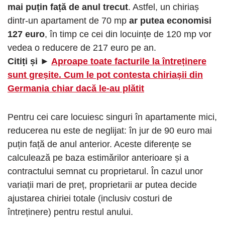
mai puțin față de anul trecut
. Astfel, un chiriaș
dintr-un apartament de 70 mp
ar putea economisi
127 euro
, în timp ce cei din locuințe de 120 mp vor
vedea o reducere de 217 euro pe an.
Citiți și ►
Aproape toate facturile la întreținere
sunt greșite. Cum le pot contesta chiriașii din
Germania chiar dacă le-au plătit
Pentru cei care locuiesc singuri în apartamente mici,
reducerea nu este de neglijat: în jur de 90 euro mai
puțin față de anul anterior. Aceste diferențe se
calculează pe baza estimărilor anterioare și a
contractului semnat cu proprietarul. În cazul unor
variații mari de preț, proprietarii ar putea decide
ajustarea chiriei totale (inclusiv costuri de
întreținere) pentru restul anului.