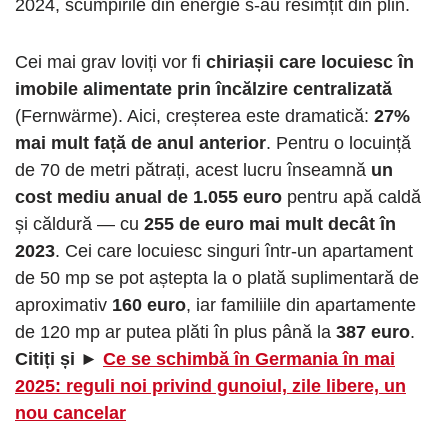
2024, scumpirile din energie s-au resimțit din plin.
Cei mai grav loviți vor fi
chiriașii care locuiesc în
imobile alimentate prin încălzire centralizată
(Fernwärme). Aici, creșterea este dramatică:
27%
mai mult față de anul anterior
. Pentru o locuință
de 70 de metri pătrați, acest lucru înseamnă
un
cost mediu anual de 1.055 euro
pentru apă caldă
și căldură — cu
255 de euro mai mult decât în
2023
. Cei care locuiesc singuri într-un apartament
de 50 mp se pot aștepta la o plată suplimentară de
aproximativ
160 euro
, iar familiile din apartamente
de 120 mp ar putea plăti în plus până la
387 euro
.
Citiți și ►
Ce se schimbă în Germania în mai
2025: reguli noi privind gunoiul, zile libere, un
nou cancelar