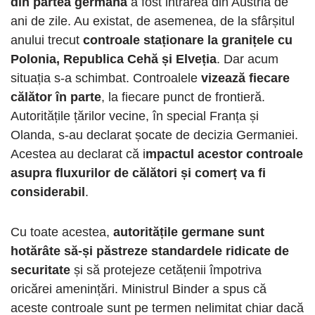
din partea germană
a fost intrarea din Austria de
ani de zile. Au existat, de asemenea, de la sfârșitul
anului trecut
controale staționare la granițele cu
Polonia, Republica Cehă și Elveția
. Dar acum
situația s-a schimbat. Controalele
vizează fiecare
călător în parte
, la fiecare punct de frontieră.
Autoritățile țărilor vecine, în special Franța și
Olanda, s-au declarat șocate de decizia Germaniei.
Acestea au declarat că i
mpactul acestor controale
asupra fluxurilor de călători și comerț va fi
considerabil
.
Cu toate acestea,
autoritățile germane sunt
hotărâte să-și păstreze standardele ridicate de
securitate
și să protejeze cetățenii împotriva
oricărei amenințări. Ministrul Binder a spus că
aceste controale sunt pe termen nelimitat chiar dacă