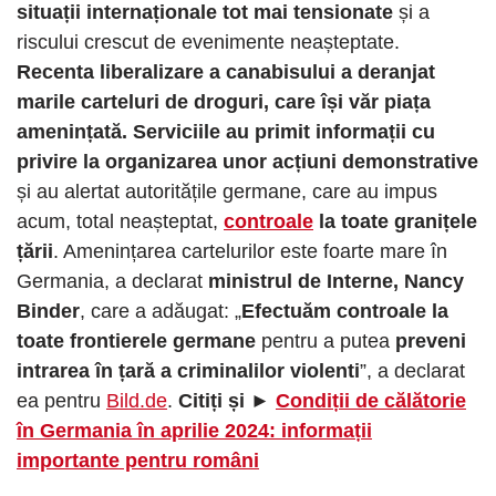
situații internaționale tot mai tensionate
și a
riscului crescut de evenimente neașteptate.
Recenta liberalizare a canabisului a deranjat
marile carteluri de droguri, care își văr piața
amenințată. Serviciile au primit informații cu
privire la organizarea unor acțiuni demonstrative
și au alertat autoritățile germane, care au impus
acum, total neașteptat,
controale
la toate granițele
țării
. Amenințarea cartelurilor este foarte mare în
Germania, a declarat
ministrul de Interne, Nancy
Binder
, care a adăugat: „
Efectuăm controale la
toate frontierele germane
pentru a putea
preveni
intrarea în țară a criminalilor violenti
”, a declarat
ea pentru
Bild.de
.
Citiți și ►
Condiții de călătorie
în Germania în aprilie 2024: informații
importante pentru români