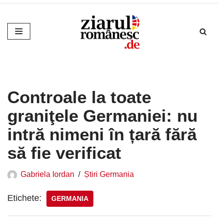
Sari
la
conținut
Controale la toate
graniţele Germaniei: nu
intră nimeni în țară fără
să fie verificat
Gabriela Iordan
Știri Germania
Etichete:
GERMANIA