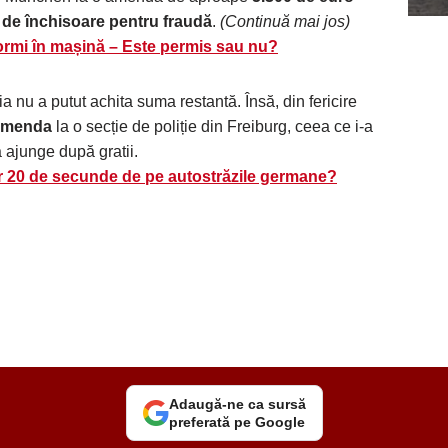
e de închisoare pentru fraudă
.
(Continuă mai jos)
dormi în mașină – Este permis sau nu?
a nu a putut achita suma restantă. Însă, din fericire
 amenda
la o secție de poliție din Freiburg, ceea ce i-a
a ajunge după gratii.
r 20 de secunde de pe autostrăzile germane?
Adaugă-ne ca sursă
preferată pe Google