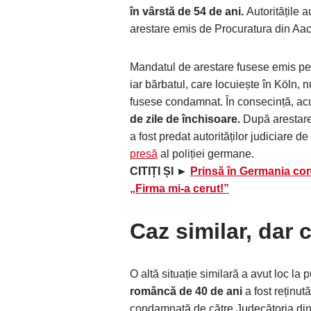
în vârstă de 54 de ani.
Autoritățile 
arestare emis de Procuratura din Aac
Mandatul de arestare fusese emis pe
iar bărbatul, care locuiește în Köln, n
fusese condamnat. În consecință, ac
de zile de închisoare.
După arestare
a fost predat autorităților judiciare d
presă
al poliției germane.
CITIȚI ȘI ►
Prinsă în Germania con
„Firma mi-a cerut!”
Caz similar, dar c
O altă situație similară a avut loc la 
româncă de 40 de ani
a fost reținut
condamnată de către Judecătoria d