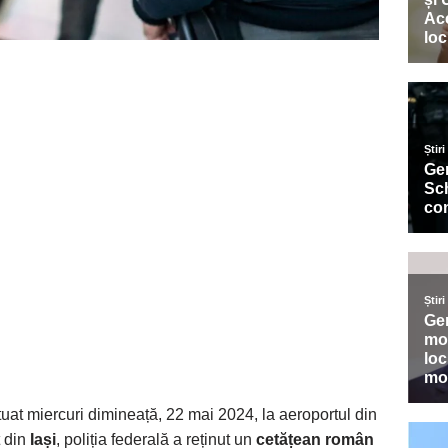
uat miercuri dimineață, 22 mai 2024, la aeroportul din
 din
Iași
, poliția federală a reținut un
cetățean român