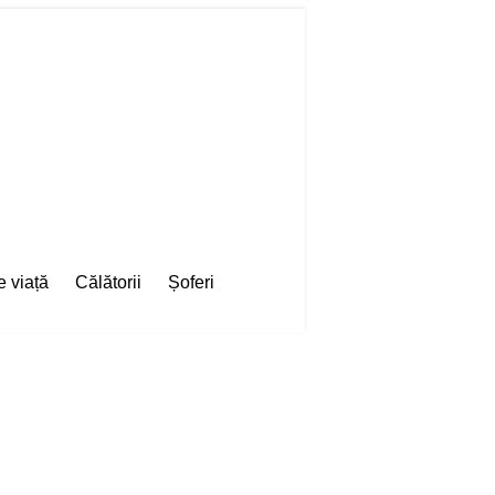
e viață
Călătorii
Șoferi