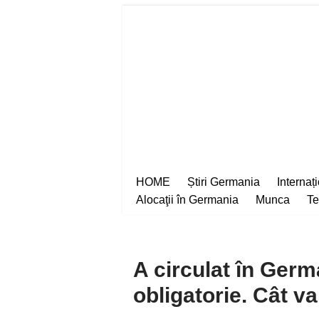
Sari
la
conținut
HOME
Știri Germania
Internaț
Alocaţii în Germania
Munca
Te
A circulat în Germ
obligatorie. Cât v