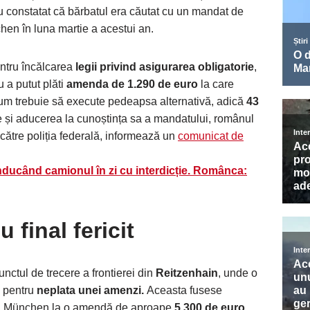
au constatat că bărbatul era căutat cu un mandat de
hen în luna martie a acestui an.
ntru încălcarea
legii privind asigurarea obligatorie
,
u a putut plăti
amenda de 1.290 de euro
la care
um trebuie să execute pedeapsa alternativă, adică
43
 și aducerea la cunoștința sa a mandatului, românul
e către poliția federală, informează un
comunicat de
ducând camionul în zi cu interdicție. Românca:
u final fericit
punctul de trecere a frontierei din
Reitzenhain
, unde o
ă pentru
neplata unei amenzi.
Aceasta fusese
in München la o amendă de aproape
5.300 de euro