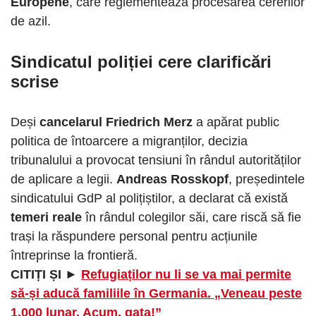
Europene
, care reglementează procesarea cererilor
de azil.
Sindicatul poliției cere clarificări
scrise
Deși
cancelarul Friedrich Merz
a apărat public
politica de întoarcere a migranților, decizia
tribunalului a provocat tensiuni în rândul autorităților
de aplicare a legii.
Andreas Rosskopf
, președintele
sindicatului GdP al polițiștilor, a declarat că există
temeri reale
în rândul colegilor săi, care riscă să fie
trași la răspundere personal pentru acțiunile
întreprinse la frontieră.
CITIȚI ȘI ►
Refugiaților nu li se va mai permite
să-și aducă familiile în Germania. „Veneau peste
1.000 lunar. Acum, gata!”