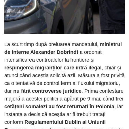
La scurt timp după preluarea mandatului,
ministrul
de Interne Alexander Dobrindt
a ordonat
intensificarea controalelor la frontiere și
respingerea migranților care intră ilegal
, chiar și
atunci când aceștia solicită azil. Măsura a fost privită
ca o tentativă de control ferm al fluxului migratoriu,
dar
nu fără controverse juridice
. Prima contestare
majoră a acestei politici a apărut pe 9 mai, când
trei
cetățeni somalezi au fost returnați în Polonia
, iar
instanța a decis că aceștia ar fi trebuit tratați
conform
Regulamentului Dublin al Uniunii