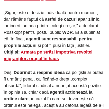
„Sigur, este o decizie individuală pentru moment,
dar rămâne faptul că
astfel de cazuri apar zilnic
,
iar incertitudinea printre colegi crește,” a declarat
Rosskopf pentru postul public
WDR
. El a subliniat
că, în final,
agenții sunt responsabili pentru
propriile acțiuni
și pot fi puși în fața justiției.
Citiți și:
Armata pe străzi împotriva revoltei
migranților: orașul în haos
Deși
Dobrindt a respins ideea
că polițiștii ar putea
fi urmăriți penal, calificând-o drept „complet
absurdă”, liderul sindical a nuanțat această poziție.
În opinia sa, chiar dacă
agenții acționează la
ordine clare
, în cazul în care se dovedește că
ordinul este nelegal, aceștia au datoria legală de a-l