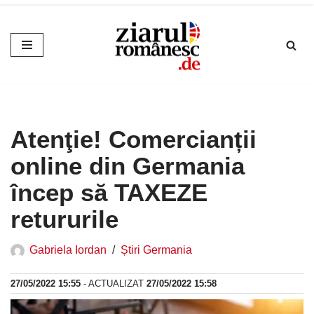
Sari
la
conținut
Atenţie! Comercianții
online din Germania
încep să TAXEZE
retururile
Gabriela Iordan
Știri Germania
27/05/2022 15:55
- ACTUALIZAT
27/05/2022 15:58