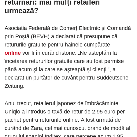
returnări: mai mulți retaileri
urmează?
Asociația Federală de Comerț Electrnic și Comandă
prin Poștă (BEVH) a declarat că presupune că
retururile gratuite pentru hainele cumpărate
online
vor fi în curând istorie. „Ne aşteptăm la
încetarea retururilor gratuite care au fost permise
până acum şi la care se aşteaptă şi clienţii”, a
declarat un purtător de cuvânt pentru Süddeutsche
Zeitung.
Anul trecut, retailerul japonez de îmbrăcăminte
Uniqlo a introdus o taxă de retur de 2,95 euro per
pachet pentru retururile online. A fost urmată de
curând de Zara, cel mai cunoscut brand de modă al
grupului spaniol Inditex, care percepe acum 1,95