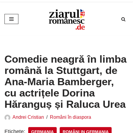
Sari
la
conținut
Comedie neagră în limba
română la Stuttgart, de
Ana-Maria Bamberger,
cu actrițele Dorina
Hăranguș și Raluca Urea
Andrei Cristian
Români în diaspora
Etichete:
GERMANIA
ROMÂNI IN GERMANIA