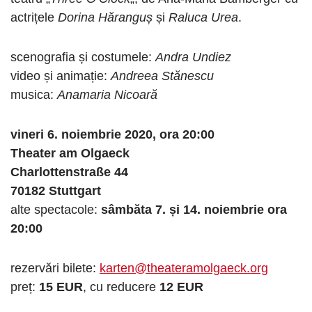
actrițele
Dorina Hăranguș
și
Raluca Urea
.
scenografia și costumele:
Andra Undiez
video și animație:
Andreea Stănescu
musica:
Anamaria Nicoară
vineri 6. noiembrie 2020, ora 20:00
Theater am Olgaeck
Charlottenstraße 44
70182 Stuttgart
alte spectacole:
sâmbăta 7. și 14. noiembrie ora
20:00
rezervări bilete:
karten@theateramolgaeck.org
preț:
15 EUR
, cu reducere
12 EUR