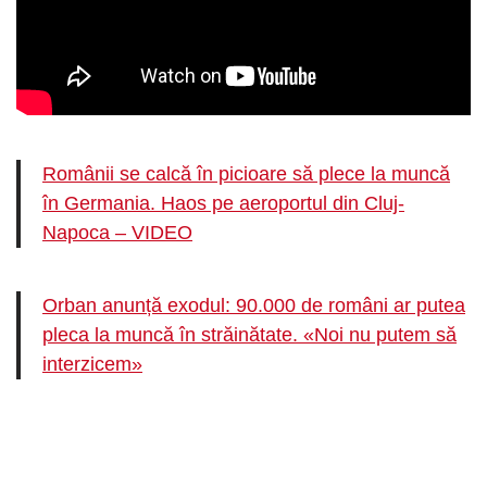
Românii se calcă în picioare să plece la muncă
în Germania. Haos pe aeroportul din Cluj-
Napoca – VIDEO
Orban anunță exodul: 90.000 de români ar putea
pleca la muncă în străinătate. «Noi nu putem să
interzicem»