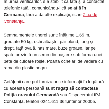
În urma verificărilor, s-a stabilit că fata şi-a contactat
telefonic tatăl, comunicându-i că
se află în
Germania
, fără a da alte explicaţii, scrie
Ziua de
Constanţa.
Semnalmentele tinerei sunt: înălţime 1.65 m,
greutate 50 kg, ochi albaştri, păr blond, lung şi
drept, faţă ovală, nas mare, buze groase, iar pe
spate prezintă un semn din naştere sub forma unei
pete de culoare roşie. Poarta ochelari de vedere cu
rama din plastic negru.
Cetăţenii care pot furniza orice informaţii în legătură
cu această persoană
sunt rugaţi să contacteze
Poliţia oraşului Cernavodă
sau Dispeceratul IPJ
Constanţa, telefon 0241.611.364,interior 20005.