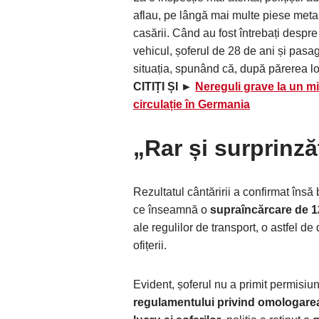
aflau, pe lângă mai multe piese meta
casării. Când au fost întrebați despre 
vehicul, șoferul de 28 de ani și pasa
situația, spunând că, după părerea lor
CITIȚI ȘI ►
Nereguli grave la un m
circulație în Germania
„Rar și surprinză
Rezultatul cântăririi a confirmat însă
ce înseamnă o
supraîncărcare de 
ale regulilor de transport, o astfel d
ofițerii.
Evident, șoferul nu a primit permisiu
regulamentului privind omologarea