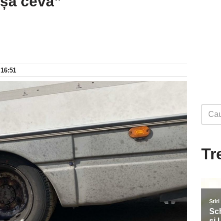
așa ceva”
 16:51
Tr