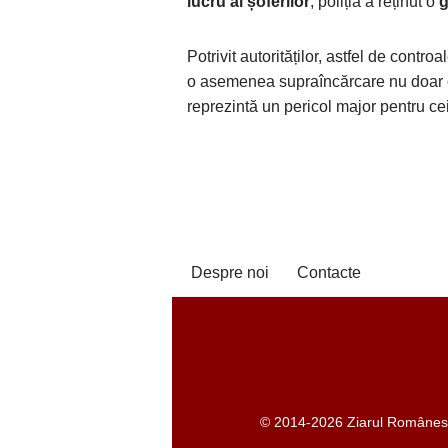
lucru ai șoferilor
, poliția a reținut o
g
Potrivit autorităților, astfel de contr
o asemenea supraîncărcare nu doar
reprezintă un pericol major pentru ceila
Despre noi
Contacte
© 2014-2026 Ziarul Românesc -