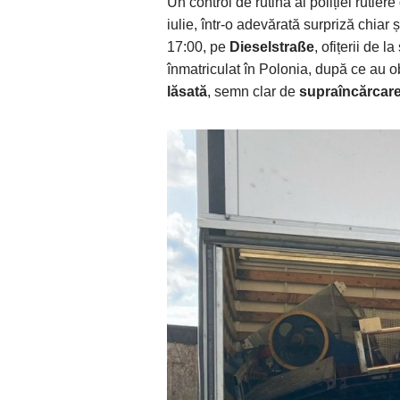
Un control de rutină al poliției rutiere
iulie, într-o adevărată surpriză chiar 
17:00, pe
Dieselstraße
, ofițerii de 
înmatriculat în Polonia, după ce au 
lăsată
, semn clar de
supraîncărcar