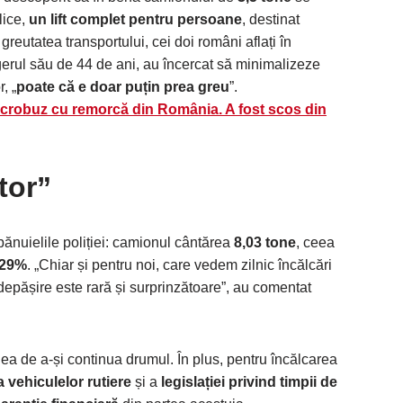
lice,
un lift complet pentru persoane
, destinat
greutatea transportului, cei doi români aflați în
gerul său de 44 de ani, au încercat să minimalizeze
, „
poate că e doar puțin prea greu
”.
icrobuz cu remorcă din România. A fost scos din
tor”
 bănuielile poliției: camionul cântărea
8,03 tone
, ceea
129%
. „Chiar și pentru noi, care vedem zilnic încălcări
e depășire este rară și surprinzătoare”, au comentat
nea de a-și continua drumul. În plus, pentru încălcarea
 vehiculelor rutiere
și a
legislației privind timpii de