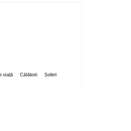
e viață
Călătorii
Șoferi