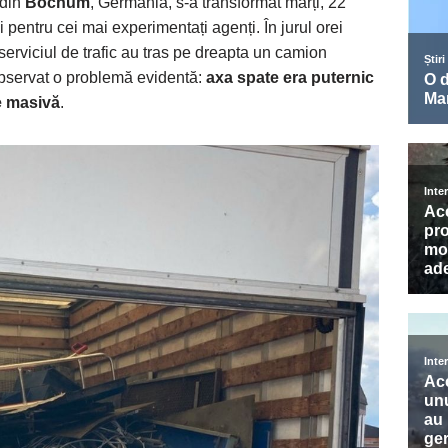
 din
Bochum
, Germania, s-a transformat marți, 22
și pentru cei mai experimentați agenți. În jurul orei
la serviciul de trafic au tras pe dreapta un camion
observat o problemă evidentă:
axa spate era puternic
e masivă
.