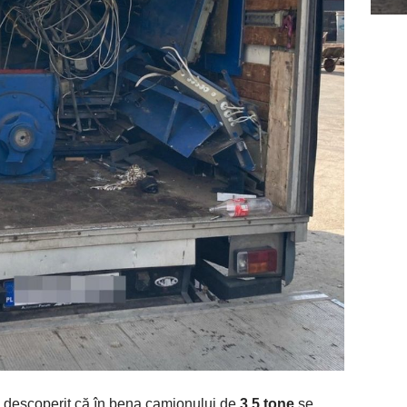
 au descoperit că în bena camionului de
3,5 tone
se