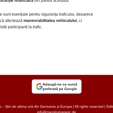
aranție financiară
din partea acestuia.
oale sunt esențiale pentru siguranța traficului, deoarece
 că afectează
manevrabilitatea vehiculului
, ci
lți participanți la trafic.
Adaugă-ne ca sursă
preferată pe Google
 Știri de ultima oră din Germania și Europa | All rights reserved | Ed
info@ziarulromanesc.de