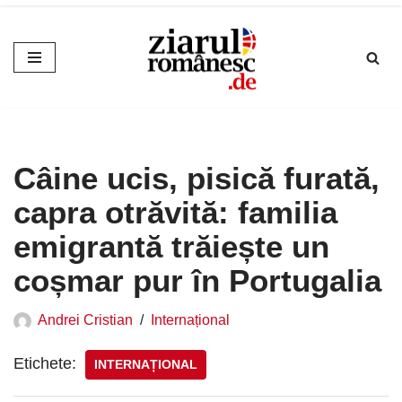
Sari
la
conținut
Câine ucis, pisică furată,
capra otrăvită: familia
emigrantă trăiește un
coșmar pur în Portugalia
Andrei Cristian
Internațional
Etichete:
INTERNAȚIONAL