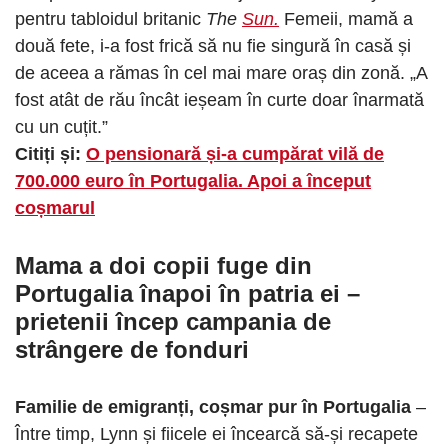
pentru tabloidul britanic
The
Sun.
Femeii, mamă a
două fete, i-a fost frică să nu fie singură în casă și
de aceea a rămas în cel mai mare oraș din zonă. „A
fost atât de rău încât ieșeam în curte doar înarmată
cu un cuțit.”
Citiți și:
O pensionară și-a cumpărat vilă de
700.000 euro în Portugalia. Apoi a început
coșmarul
Mama a doi copii fuge din
Portugalia înapoi în patria ei –
prietenii încep campania de
strângere de fonduri
Familie de emigranți, coșmar pur în Portugalia
–
Între timp, Lynn și fiicele ei încearcă să-și recapete