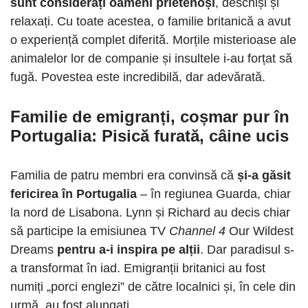
sunt considerați oameni prietenoși
, deschiși și
relaxați. Cu toate acestea, o familie britanică a avut
o experiență complet diferită. Morțile misterioase ale
animalelor lor de companie și insultele i-au forțat să
fugă. Povestea este incredibilă, dar adevărată.
Familie de emigranți, coșmar pur în
Portugalia: Pisică furată, câine ucis
Familia de patru membri era convinsă că
și-a găsit
fericirea în Portugalia
– în regiunea Guarda, chiar
la nord de Lisabona. Lynn și Richard au decis chiar
să participe la emisiunea TV
Channel 4
Our Wildest
Dreams
pentru a-i inspira pe alții
. Dar paradisul s-
a transformat în iad. Emigranții britanici au fost
numiți „porci englezi” de către localnici și, în cele din
urmă, au fost alungați.