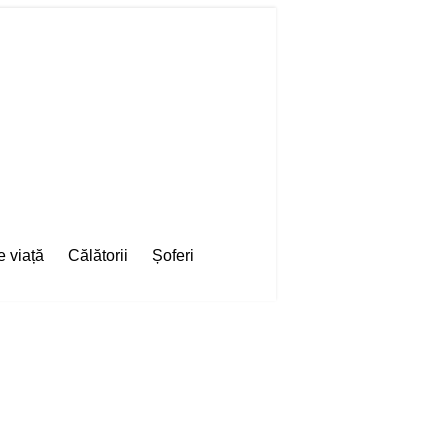
e viață
Călătorii
Șoferi