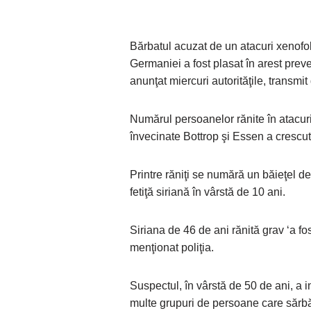
Bărbatul acuzat de un atacuri xenof
Germaniei a fost plasat în arest preve
anunţat miercuri autorităţile, transmi
Numărul persoanelor rănite în atacuril
învecinate Bottrop şi Essen a crescut 
Printre răniţi se numără un băieţel d
fetiţă siriană în vârstă de 10 ani.
Siriana de 46 de ani rănită grav ‘a fos
menţionat poliţia.
Suspectul, în vârstă de 50 de ani, a i
multe grupuri de persoane care sărbă