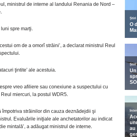
eul, ministrul de interne al landului Renania de Nord –
.
luni spre marţi.
acestui om de a omorî străini’, a declarat ministrul Reul
spectului.
tacuri ţintite’ ale acestuia.
despre vreo afiliere sau conexiune a suspectului cu
t Reul miercuri, la postul WDR5.
 împotriva străinilor din cauza deznădejdii şi
trul. Evaluările iniţiale ale anchetatorilor au indicat
ie mintală’, a adăugat ministrul de interne.