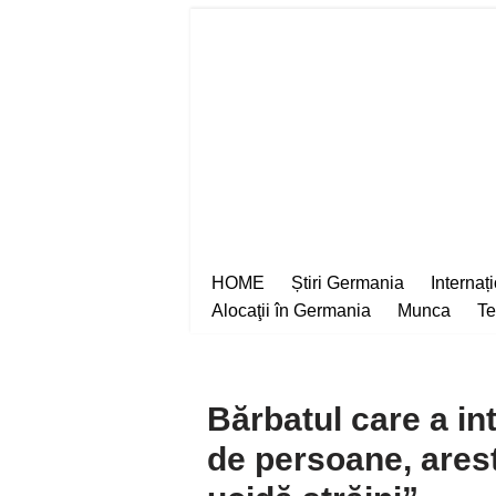
Sari
la
conținut
HOME
Știri Germania
Internaț
Alocaţii în Germania
Munca
Te
Bărbatul care a in
de persoane, arest