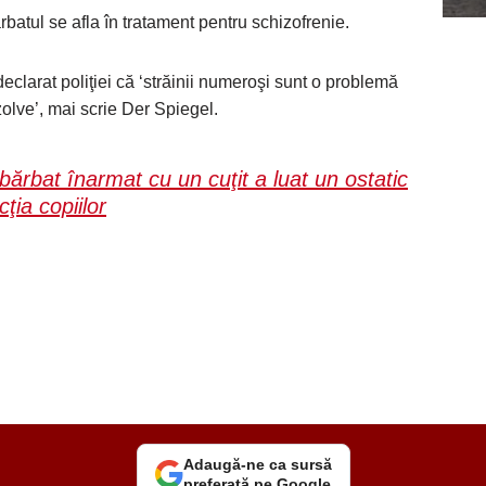
batul se afla în tratament pentru schizofrenie.
declarat poliţiei că ‘străinii numeroşi sunt o problemă
olve’, mai scrie Der Spiegel.
rbat înarmat cu un cuţit a luat un ostatic
ţia copiilor
Adaugă-ne ca sursă
preferată pe Google