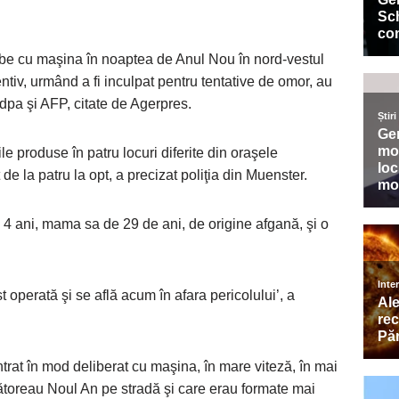
obe cu maşina în noaptea de Anul Nou în nord-vestul
ntiv, urmând a fi inculpat pentru tentative de omor, au
t dpa şi AFP, citate de Agerpres.
e produse în patru locuri diferite din oraşele
de la patru la opt, a precizat poliţia din Muenster.
e 4 ani, mama sa de 29 de ani, de origine afgană, şi o
t operată şi se află acum în afara pericolului’, a
ntrat în mod deliberat cu maşina, în mare viteză, în mai
toreau Noul An pe stradă şi care erau formate mai