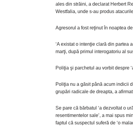
ales din străini, a declarat Herbert R
Westfalia, unde s-au produs atacurile
Agresorul a fost reţinut în noaptea de 
‘A existat o intenţie clară din partea 
marţi, după primul interogatoriu al su
Poliţia şi parchetul au vorbit despre ‘a
Poliţia nu a găsit până acum indicii 
grupări radicale de dreapta, a afirma
Se pare că bărbatul ‘a dezvoltat o ură
resentimentelor sale’, a mai spus minis
faptul că suspectul suferă de ‘o malad