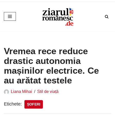
Sari
la
conținut
Vremea rece reduce
drastic autonomia
mașinilor electrice. Ce
au arătat testele
Liana Mihai
Stil de viață
Etichete:
ȘOFERI