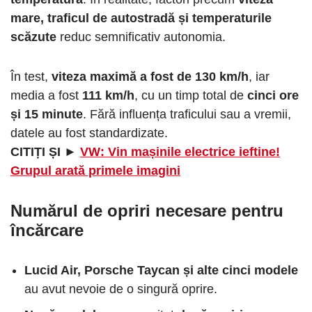
mare, traficul de autostradă și temperaturile
scăzute
reduc semnificativ autonomia.
În test,
viteza maximă a fost de 130 km/h
, iar
media a fost
111 km/h
, cu un timp total de
cinci ore
și 15 minute
. Fără influența traficului sau a vremii,
datele au fost standardizate.
CITIȚI ȘI ►
VW: Vin mașinile electrice ieftine!
Grupul arată primele imagini
Numărul de opriri necesare pentru
încărcare
Lucid Air, Porsche Taycan și alte cinci modele
au avut nevoie de o singură oprire.