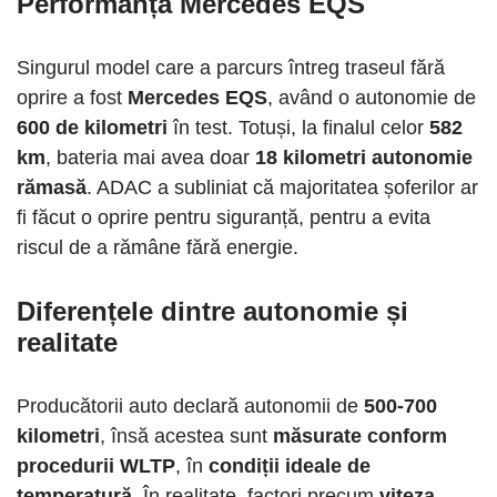
Performanța Mercedes EQS
Singurul model care a parcurs întreg traseul fără
oprire a fost
Mercedes EQS
, având o autonomie de
600 de kilometri
în test. Totuși, la finalul celor
582
km
, bateria mai avea doar
18 kilometri autonomie
rămasă
. ADAC a subliniat că majoritatea șoferilor ar
fi făcut o oprire pentru siguranță, pentru a evita
riscul de a rămâne fără energie.
Diferențele dintre autonomie și
realitate
Producătorii auto declară autonomii de
500-700
kilometri
, însă acestea sunt
măsurate conform
procedurii WLTP
, în
condiții ideale de
temperatură
. În realitate, factori precum
viteza