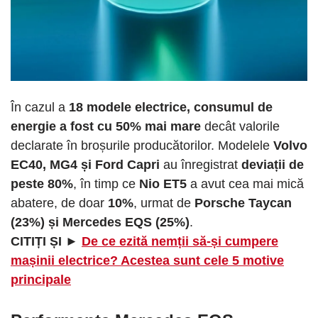
În cazul a
18 modele electrice, consumul de
energie a fost cu 50% mai mare
decât valorile
declarate în broșurile producătorilor. Modelele
Volvo
EC40, MG4 și Ford Capri
au înregistrat
deviații de
peste 80%
, în timp ce
Nio ET5
a avut cea mai mică
abatere, de doar
10%
, urmat de
Porsche Taycan
(23%) și Mercedes EQS (25%)
.
CITIȚI ȘI ►
De ce ezită nemții să-și cumpere
mașinii electrice? Acestea sunt cele 5 motive
principale