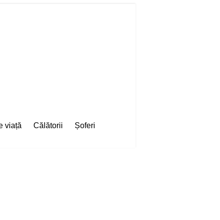
e viață
Călătorii
Șoferi