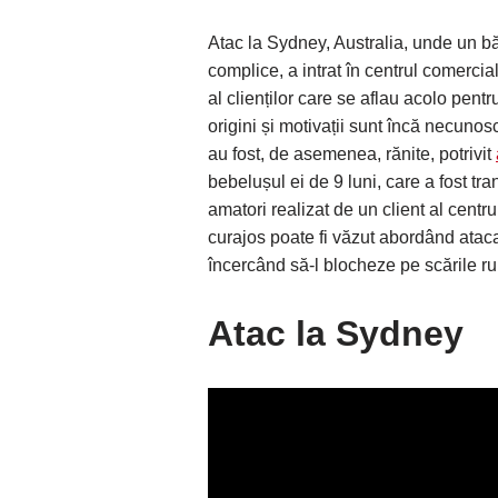
Atac la Sydney, Australia, unde un băr
complice, a intrat în centrul comerci
al clienților care se aflau acolo pentr
origini și motivații sunt încă necunos
au fost, de asemenea, rănite, potrivit
bebelușul ei de 9 luni, care a fost trans
amatori realizat de un client al centr
curajos poate fi văzut abordând ataca
încercând să-l blocheze pe scările ru
Atac la Sydney