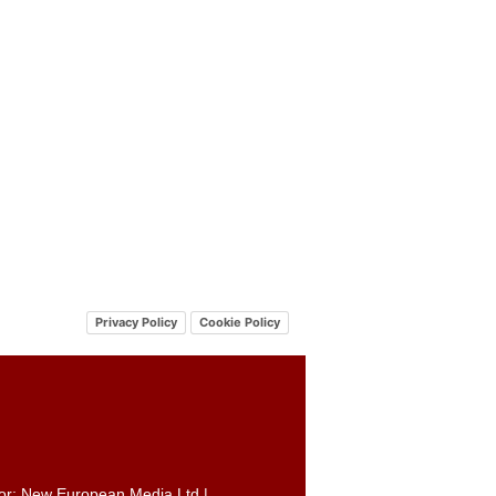
Privacy Policy
Cookie Policy
itor: New European Media Ltd |