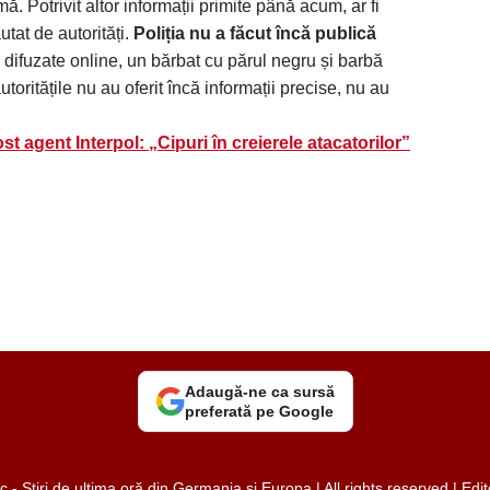
. Potrivit altor informații primite până acum, ar fi
tat de autorități.
Poliția nu a făcut încă publică
e difuzate online, un bărbat cu părul negru și barbă
oritățile nu au oferit încă informații precise, nu au
t agent Interpol: „Cipuri în creierele atacatorilor”
Adaugă-ne ca sursă
preferată pe Google
 Știri de ultima oră din Germania și Europa | All rights reserved | Ed