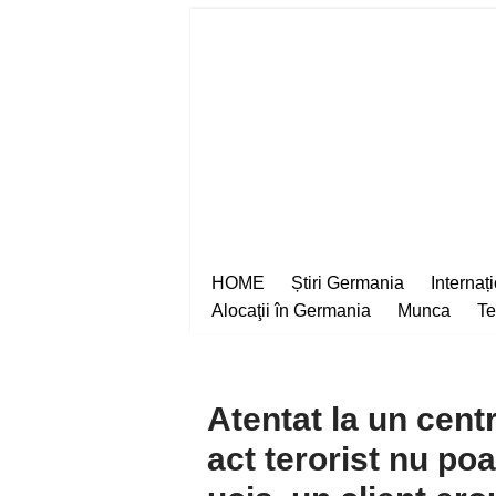
Sari
la
conținut
HOME
Știri Germania
Internaț
Alocaţii în Germania
Munca
Te
Atentat la un cent
act terorist nu poa