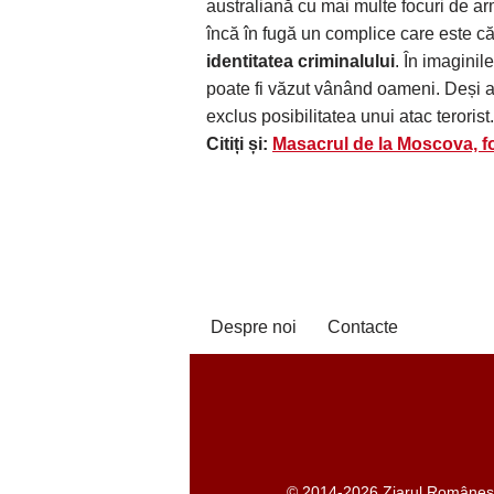
australiană cu mai multe focuri de armă
încă în fugă un complice care este cău
identitatea criminalului
. În imaginil
poate fi văzut vânând oameni. Deși aut
exclus posibilitatea unui atac terorist.
Citiți și:
Masacrul de la Moscova, fos
Despre noi
Contacte
© 2014-2026 Ziarul Românesc -