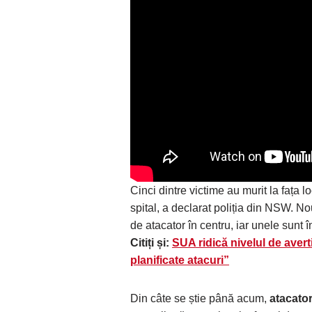
Cinci dintre victime au murit la fața l
spital, a declarat poliția din NSW. No
de atacator în centru, iar unele sunt în
Citiți și:
SUA ridică nivelul de avert
planificate atacuri”
Din câte se știe până acum,
atacator