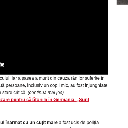
ocului, iar a șasea a murit din cauza rănilor suferite în
uă persoane, inclusiv un copil mic, au fost înjunghiate
 stare critică.
(continuă mai jos)
izare pentru călătoriile în Germania. „Sunt
ul înarmat cu un cuțit mare
a fost ucis de poliția