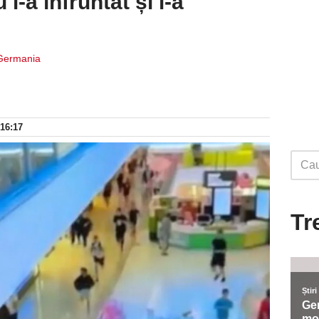
 l-a înfruntat și l-a
 Germania
 16:17
Tr