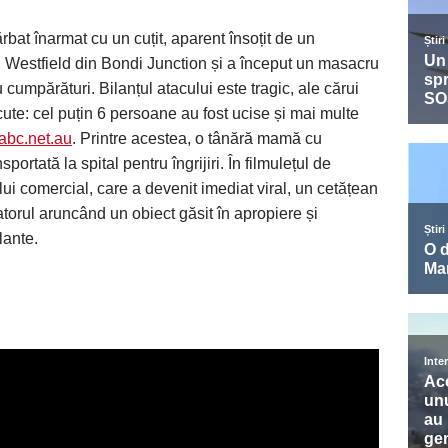
bat înarmat cu un cuțit, aparent însoțit de un
al Westfield din Bondi Junction și a început un masacru
u cumpărături. Bilanțul atacului este tragic, ale cărui
cute: cel puțin 6 persoane au fost ucise și mai multe
abc.net.au
. Printre acestea, o tânără mamă cu
portată la spital pentru îngrijiri. În filmulețul de
ului comercial, care a devenit imediat viral, un cetățean
torul aruncând un obiect găsit în apropiere și
lante.