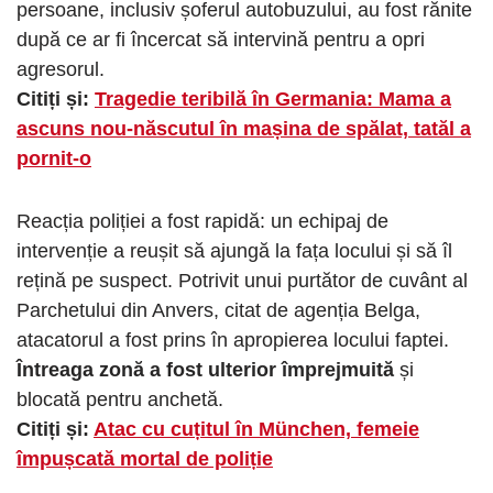
persoane, inclusiv șoferul autobuzului, au fost rănite
după ce ar fi încercat să intervină pentru a opri
agresorul.
Citiți și:
Tragedie teribilă în Germania: Mama a
ascuns nou-născutul în mașina de spălat, tatăl a
pornit-o
Reacția poliției a fost rapidă: un echipaj de
intervenție a reușit să ajungă la fața locului și să îl
rețină pe suspect. Potrivit unui purtător de cuvânt al
Parchetului din Anvers, citat de agenția Belga,
atacatorul a fost prins în apropierea locului faptei.
Întreaga zonă a fost ulterior împrejmuită
și
blocată pentru anchetă.
Citiți și:
Atac cu cuțitul în München, femeie
împușcată mortal de poliție