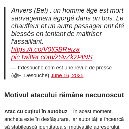
Anvers (Bel) : un homme âgé est mort
sauvagement égorgé dans un bus. Le
chauffeur et un autre passager ont été
blessés en tentant de maitriser
l'assaillant.
https://t.co/V0tGBReiza
pic.twitter.com/zSvZkzPINS
— Fdesouche.com est une revue de presse
(@F_Desouche)
June 16, 2025
Motivul atacului rămâne necunoscut
Atac cu cuțitul în autobuz
– În acest moment,
ancheta este în desfășurare, iar autoritățile încearcă
să stabilească identitatea și motivațiile agresorului.