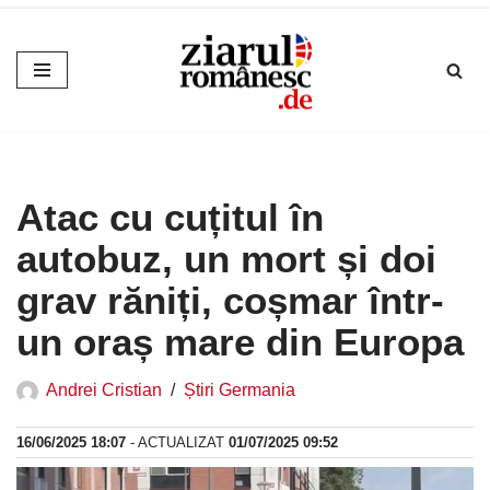
Sari
la
conținut
Atac cu cuțitul în
autobuz, un mort și doi
grav răniți, coșmar într-
un oraș mare din Europa
Andrei Cristian
Știri Germania
16/06/2025 18:07
- ACTUALIZAT
01/07/2025 09:52