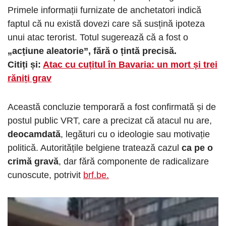
Primele informații furnizate de anchetatori indică
faptul că nu există dovezi care să susțină ipoteza
unui atac terorist. Totul sugerează că a fost o
„acțiune aleatorie”, fără o țintă precisă.
Citiți și:
Atac cu cuțitul în Bavaria: un mort și trei
răniți grav
Această concluzie temporară a fost confirmată și de
postul public VRT, care a precizat că atacul nu are,
deocamdată
, legături cu o ideologie sau motivație
politică. Autoritățile belgiene tratează cazul
ca pe o
crimă gravă
, dar fără componente de radicalizare
cunoscute, potrivit
brf.be.