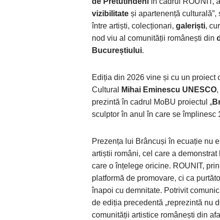
de Pretutindeni
în cadrul ROUNIT, a 
vizibilitate
și apartenență culturală”, 
între artiști, colecționari,
galeriști
, cu
nod viu al comunității românești din
Bucureștiului
.
Ediția din 2026 vine și cu un proiect 
Cultural
Mihai Eminescu UNESCO
prezintă în cadrul MoBU proiectul „
B
sculptor în anul în care se împlinesc
Prezența lui Brâncuși în ecuație nu e
artiștii români, cel care a demonstrat
care o înțelege oricine. ROUNIT, pri
platformă de promovare, ci ca purtăto
înapoi cu demnitate. Potrivit comunica
de ediția precedentă „reprezintă nu do
comunității artistice românești din afa