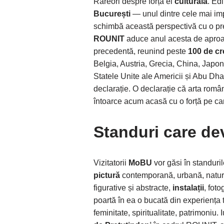
Rareori despre forța ei
culturală
. Ed
București
— unul dintre cele mai im
schimbă această perspectivă cu o pre
ROUNIT
aduce anul acesta de aproape 
precedentă, reunind peste
100 de cr
Belgia, Austria, Grecia, China, Japo
Statele Unite ale Americii și Abu Dha
declarație. O declarație că arta român
întoarce acum acasă cu o forță pe car
Standuri care dev
Vizitatorii
MoBU
vor găsi în standuri
pictură
contemporană, urbană, natur
figurative și abstracte,
instalații
, foto
poartă în ea o bucată din experiența t
feminitate, spiritualitate, patrimoniu