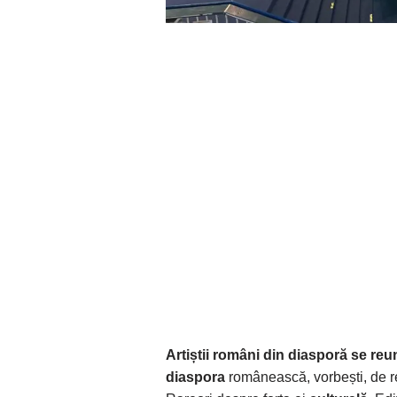
Artiștii români din diasporă se r
diaspora
românească, vorbești, de regu