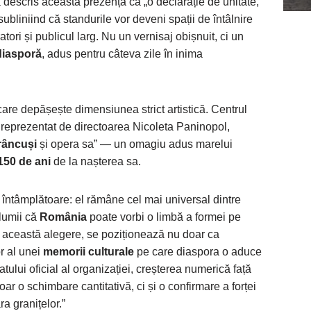
descris această prezență ca „o declarație de unitate,
subliniind că standurile vor deveni spații de întâlnire
ratori și publicul larg. Nu un vernisaj obișnuit, ci un
diasporă
, adus pentru câteva zile în inima
care depășește dimensiunea strict artistică. Centrul
, reprezentat de directoarea Nicoleta Paninopol,
râncuși
și opera sa” — un omagiu adus marelui
150 de ani
de la nașterea sa.
 întâmplătoare: el rămâne cel mai universal dintre
 lumii că
România
poate vorbi o limbă a formei pe
n această alegere, se poziționează nu doar ca
r al unei
memorii culturale
pe care diaspora o aduce
tului oficial al organizației, creșterea numerică față
ar o schimbare cantitativă, ci și o confirmare a forței
ra granițelor.”