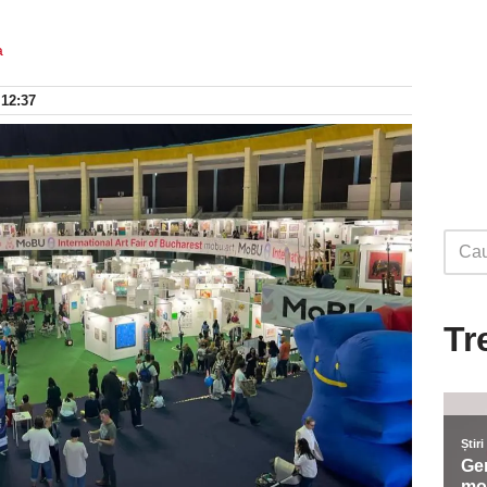
a
 12:37
Tr