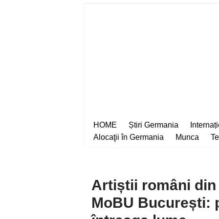
Sari
la
conținut
HOME
Știri Germania
Internaț
Alocaţii în Germania
Munca
Te
Artiștii români di
MoBU București: p