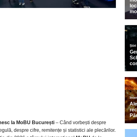
eunesc la MoBU București
– Când vorbești despre
lă, despre cifre, remitențe și statistici ale plecărilor.