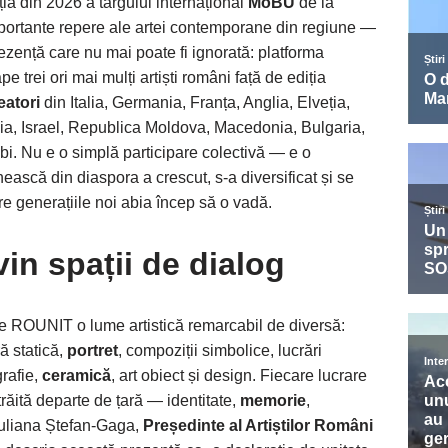
iția din 2026 a târgului internațional
MoBU
de la
portante repere ale artei contemporane din regiune —
zență care nu mai poate fi ignorată: platforma
trei ori mai mulți artiști români față de ediția
eatori
din Italia, Germania, Franța, Anglia, Elveția,
nia, Israel, Republica Moldova, Macedonia, Bulgaria,
bi. Nu e o simplă participare colectivă — e o
ească din diaspora a crescut, s-a diversificat și se
e generațiile noi abia încep să o vadă.
in spații de dialog
le ROUNIT o lume artistică remarcabil de diversă:
ă statică,
portret
, compoziții simbolice, lucrări
grafie,
ceramică
, art obiect și design. Fiecare lucrare
răită departe de țară — identitate,
memorie
,
. Iuliana Ștefan-Gaga,
Președinte al Artiștilor Români