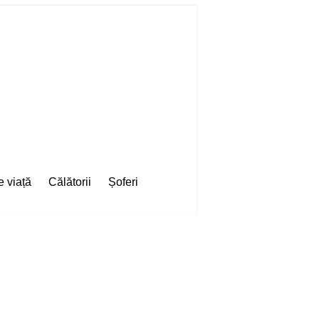
e viață
Călătorii
Șoferi