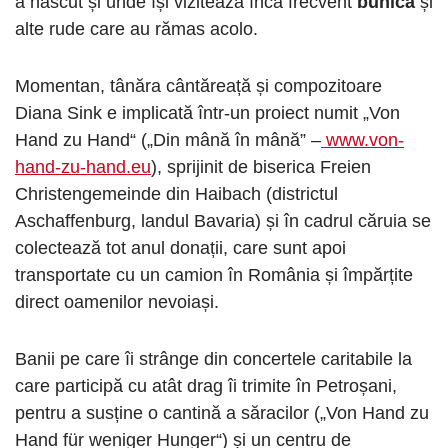
a născut și unde își vizitează încă frecvent
bunica
și
alte rude care au rămas acolo.
Momentan, tânăra cântăreață și compozitoare
Diana Sink e implicată într-un proiect numit „Von
Hand zu Hand“ („Din mână în mână” –
www.von-
hand-zu-hand.eu
), sprijinit de biserica Freien
Christengemeinde din Haibach (districtul
Aschaffenburg, landul Bavaria) și în cadrul căruia se
colectează tot anul donații, care sunt apoi
transportate cu un camion în România și împărțite
direct oamenilor nevoiași.
Banii pe care îi strânge din concertele caritabile la
care participă cu atât drag îi trimite în Petroșani,
pentru a susține o cantină a săracilor („Von Hand zu
Hand für weniger Hunger“) și un centru de