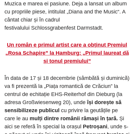
Muzica e marea ei pasiune. Deja a lansat un album
cu propriile piese, intitulat „Diana and the Music“. A
cântat chiar și în cadrul
festivalului Schlossgrabenfest Darmstadt.
Un român e primul artist care a obținut Premiul
„Rosa Schapire” la Hamburg: „Primul laureat dă
și tonul premiului”
În data de 17 și 18 decembrie (sâmbătă și duminică)
va fi prezentă la „Piața romantică de Crăciun” la
centrul de echitație EHS-Reiterhof din Dieburg (la
adresa Großwiesenweg 20), unde
își dorește să
sensibilizeze publicul
cu privire la geutățile pe
care le au
mulți dintre românii rămași în țară.
Și
aici se referă în special la orașul
Petroșani
, unde s-