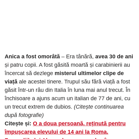
Anica a fost omorâtă
– Era tânără,
avea 30 de ani
și patru copii. A fost găsită moartă și carabinierii au
încercat să dezlege
misterul ultimelor clipe de
viață
ale acestei tinere. Trupul său fără viață a fost
găsit într-un râu din Italia în luna mai anul trecut. În
închisoare a ajuns acum un italian de 77 de ani, cu
un trecut extrem de dubios.
(Citește continuarea
după fotografie)
Citește și:
O a doua persoană, reținută pentru
împușcarea elevului de 14 ani la Roma.