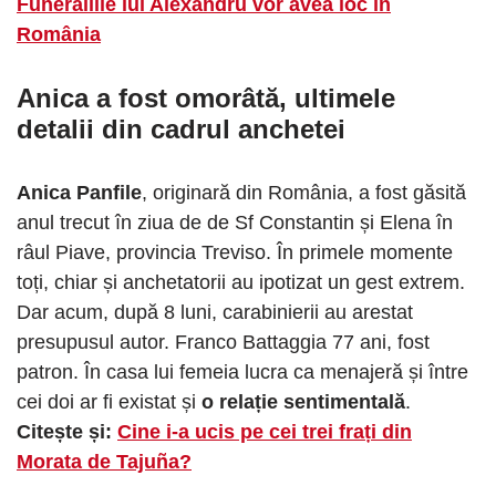
Funeraliile lui Alexandru vor avea loc în
România
Anica a fost omorâtă
, ultimele
detalii din cadrul anchetei
Anica Panfile
, originară din România, a fost găsită
anul trecut în ziua de de Sf Constantin și Elena în
râul Piave, provincia Treviso. În primele momente
toți, chiar și anchetatorii au ipotizat un gest extrem.
Dar acum, după 8 luni, carabinierii au arestat
presupusul autor. Franco Battaggia 77 ani, fost
patron. În casa lui femeia lucra ca menajeră și între
cei doi ar fi existat și
o relație sentimentală
.
Citește și:
Cine i-a ucis pe cei trei frați din
Morata de Tajuña?