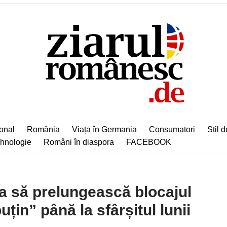
ional
România
Viața în Germania
Consumatori
Stil d
hnologie
Români în diaspora
FACEBOOK
a să prelungească blocajul
țin” până la sfârșitul lunii