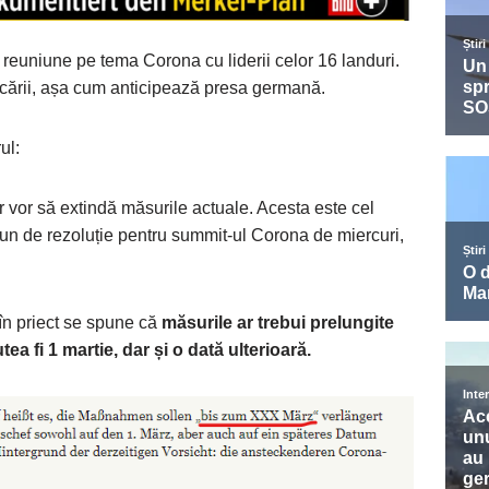
reuniune pe tema Corona cu liderii celor 16 landuri.
ocării, așa cum anticipează presa germană.
ul:
r vor să extindă măsurile actuale. Acesta este cel
mun de rezoluție pentru summit-ul Corona de miercuri,
în priect se spune că
măsurile ar trebui prelungite
a fi 1 martie, dar și o dată ulterioară.