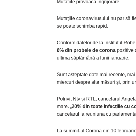
Mutațiile provoacă îngrijorare
Mutațiile coronavirusului nu par să f
se poate schimba rapid.
Conform datelor de la Institutul Robe
6% din probele de corona
pozitive 
ultima săptămână a lunii ianuarie.
Sunt așteptate date mai recente, mai 
miercuri despre alte măsuri și, prin u
Potrivit Ntv și RTL, cancelarul Ange
mare. „
20% din toate infecțiile cu 
cancelarul la reuniuna cu parlamentar
La summit-ul Corona din 10 februarie 