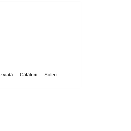
e viață
Călătorii
Șoferi