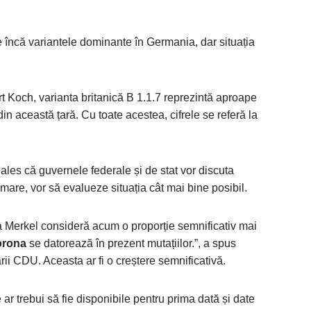
ie încă variantele dominante în Germania, dar situația
rt Koch, varianta britanică B 1.1.7 reprezintă aproape
din această țară. Cu toate acestea, cifrele se referă la
ales că guvernele federale și de stat vor discuta
rmare, vor să evalueze situația cât mai bine posibil.
la Merkel consideră acum o proporție semnificativ mai
corona
se datorează în prezent mutațiilor.”, a spus
ii CDU. Aceasta ar fi o creștere semnificativă.
ar trebui să fie disponibile pentru prima dată și date