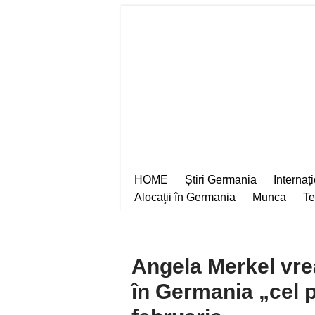
Sari
la
conținut
HOME
Știri Germania
Internaț
Alocaţii în Germania
Munca
Te
Angela Merkel vre
în Germania „cel pu