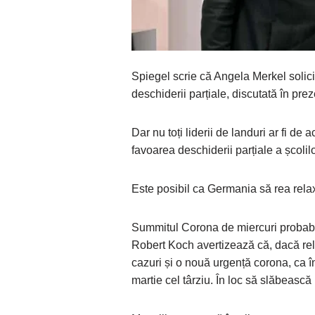
Spiegel scrie că Angela Merkel solicită
deschiderii parțiale, discutată în preze
Dar nu toți liderii de landuri ar fi 
favoarea deschiderii parțiale a școlil
Este posibil ca Germania să rea relax
Summitul Corona de miercuri probabil
Robert Koch avertizează că, dacă rel
cazuri și o nouă urgență corona, ca în
martie cel târziu. În loc să slăbească 