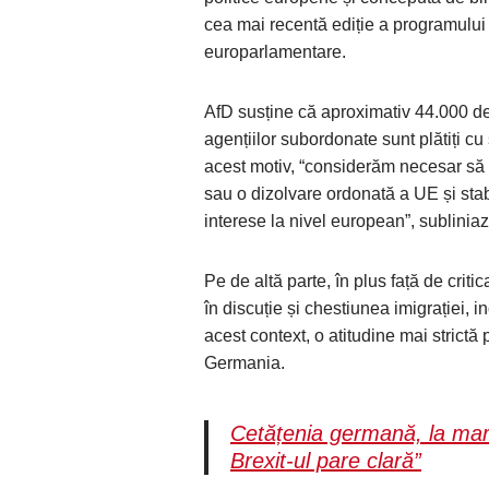
cea mai recentă ediție a programului 
europarlamentare.
AfD susține că aproximativ 44.000 de o
agențiilor subordonate sunt plătiți c
acest motiv, “considerăm necesar să
sau o dizolvare ordonată a UE și sta
interese la nivel european”, subliniaz
Pe de altă parte, în plus față de crit
în discuție și chestiunea imigrației, i
acest context, o atitudine mai strictă 
Germania.
Cetățenia germană, la mare 
Brexit-ul pare clară”