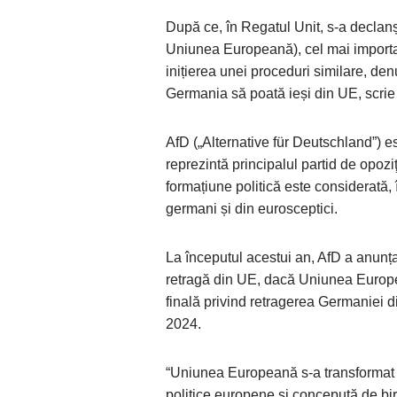
După ce, în Regatul Unit, s-a declanș
Uniunea Europeană), cel mai importa
inițierea unei proceduri similare, d
Germania să poată ieși din UE, scri
AfD („Alternative für Deutschland”) e
reprezintă principalul partid de opozi
formațiune politică este considerată, î
germani și din eurosceptici.
La începutul acestui an, AfD a anun
retragă din UE, dacă Uniunea Europe
finală privind retragerea Germaniei di
2024.
“Uniunea Europeană s-a transformat 
politice europene și concepută de bir