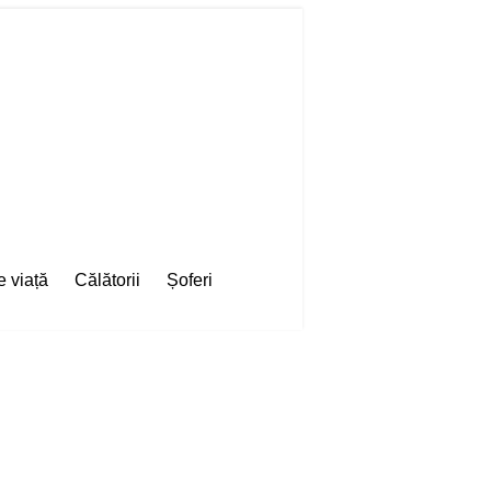
e viață
Călătorii
Șoferi