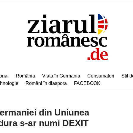
ional
România
Viața în Germania
Consumatori
Stil d
hnologie
Români în diaspora
FACEBOOK
Germaniei din Uniunea
dura s-ar numi DEXIT