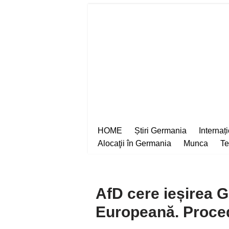
Sari
la
conținut
HOME
Știri Germania
Internaț
Alocaţii în Germania
Munca
Te
AfD cere ieșirea 
Europeană. Proce