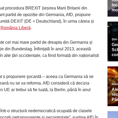
at procedura BREXIT (ieșirea Marii Britanii din
nt partid de opoziție din Germania, AfD, propune
enumită DEXIT (DE = Deutschland), în urma căreia și
e
România Liberă
.
ste cel mai mare partid de dreapta din Germania și
ţie din Bundestag. Înființată în anul 2013, această
n alte țări occidentale, ca fiind formată din naționaliști
țat o propunere şocantă – aceea ca Germania să se
ană nu se va reforma. AfD consideră că decizia
n UE ar trebui să fie luată, la Berlin, până în anul
într-o structură nedemocratică ocupată de clasele
ocrații netransparente și necontrolate”, susține AfD în