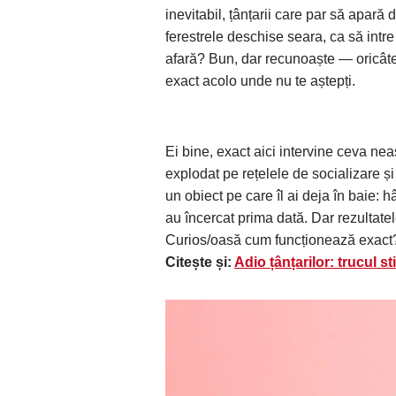
inevitabil, țânțarii care par să apară 
ferestrele deschise seara, ca să intre
afară? Bun, dar recunoaște — oricâte m
exact acolo unde nu te aștepți.
Ei bine, exact aici intervine ceva ne
explodat pe rețelele de socializare și
un obiect pe care îl ai deja în baie: h
au încercat prima dată. Dar rezultatele
Curios/oasă cum funcționează exact
Citește și:
Adio țânțarilor: trucul st