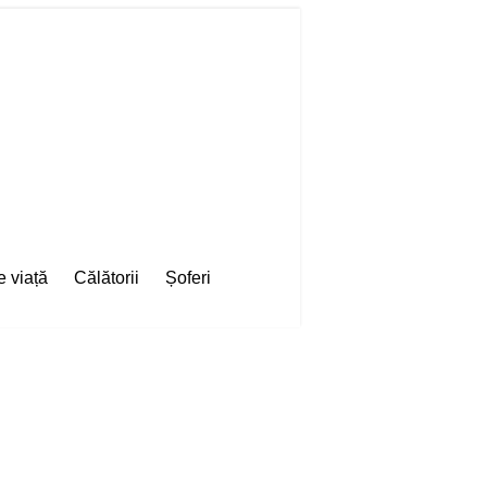
e viață
Călătorii
Șoferi