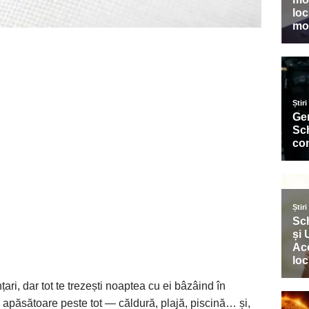
nțari, dar tot te trezești noaptea cu ei bâzâind în
 apăsătoare peste tot — căldură, plajă, piscină… și,