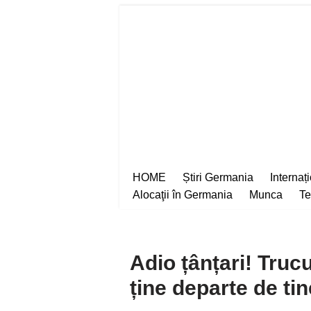
Sari
la
conținut
HOME
Știri Germania
Internaț
Alocaţii în Germania
Munca
Te
Adio țânțari! Trucul
ține departe de tin