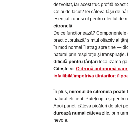
dezvoltat, iar acest truc profită exact
Ce ai de făcut? Iei câteva fâșii de hâr
esențial cunoscut pentru efectul de r
citronelă
.
De ce funcționează? Componentele ch
practic „bruiază” simțul olfactiv al țâ
în mod normal îi atrag spre tine — di
natural prin respirație și transpirați
dificilă pentru țânțari
localizarea ga
Citește și:
O dronă autonomă care 
infailibilă împotriva țânțarilor: îi p
În plus,
mirosul de citronela poate f
natural eficient. Puteți opta și pentru
Apoi puneți câteva picături de ulei pe
durează numai câteva zile,
prin urm
nevoie.