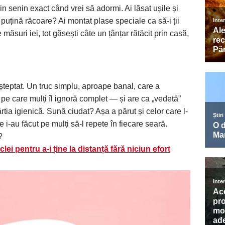
din senin exact când vrei să adormi. Ai lăsat ușile și
 puțină răcoare? Ai montat plase speciale ca să-i ții
ăsuri iei, tot găsești câte un țânțar rătăcit prin casă,
așteptat. Un truc simplu, aproape banal, care a
 pe care mulți îl ignoră complet — și are ca „vedetă”
ârtia igienică. Sună ciudat? Așa a părut și celor care l-
 i-au făcut pe mulți să-l repete în fiecare seară.
?
iclei pentru a-i ține la distanță fără niciun efort