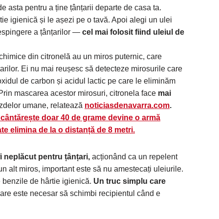
 de asta pentru a ține țânțarii departe de casa ta.
tie igienică și le așezi pe o tavă. Apoi alegi un ulei
espingere a țânțarilor —
cel mai folosit fiind uleiul de
imice din citronelă au un miros puternic, care
nțarilor. Ei nu mai reușesc să detecteze mirosurile care
oxidul de carbon și acidul lactic pe care le eliminăm
e. Prin mascarea acestor mirosuri, citronela face
mai
zdelor umane, relatează
noticiasdenavarra.com
.
cântărește doar 40 de grame devine o armă
oate elimina de la o distanță de 8 metri.
i neplăcut pentru țânțari,
acționând ca un repelent
 un alt miros, important este să nu amestecați uleiurile.
 benzile de hârtie igienică.
Un truc simplu care
are este necesar să schimbi recipientul când e