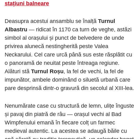
staţiuni balneare
Deasupra acestui ansamblu se înalță
Turnul
Albastru
— ridicat în 1170 ca turn de veghe, astăzi
simbol al orașului și punct de belvedere de unde
privirea alunecă nestingherită peste Valea
Neckarului. Cel care urcă până sus este răsplătit cu
o panoramă de neuitat peste întreaga regiune.
Alături stă
Turnul Roșu
, la fel de vechi, la fel de
impunător, ambele dominând o siluetă urbană care
pare desprinsă dintr-o gravură din secolul al XIII-lea.
Nenumărate case cu structură de lemn, ulițe înguste
și pavaj din piatră de râu — orașul vechi al Bad
Wimpfenului emană în fiecare colț un farmec
medieval autentic. La acestea se adaugă băile cu