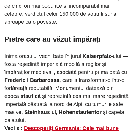
de cinci ori mai populate și incomparabil mai
celebre, verdictul celor 150.000 de votanți sună
aproape ca o poveste.
Pietre care au văzut împărați
Inima orașului vechi bate în jurul
Kaiserpfalz
-ului —
fosta reședință imperială mobilă a regilor și
împăraților medievali, asociată pentru prima dată cu
Frederic I Barbarossa
, care a transformat-o într-o
fortăreață redutabilă. Monumentul datează din
epoca
staufică
și reprezintă cea mai mare reședință
imperială păstrată la nord de Alpi, cu turnurile sale
masive,
Steinhaus
-ul,
Hohenstaufentor
și capela
palatului.
Vezi și:
Descoperiţi Germania: Cele mai bune