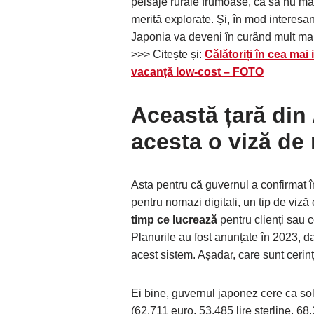
peisaje rurale frumoase, ca să nu ma
merită explorate. Și, în mod interesant
Japonia va deveni în curând mult mai
>>> Citește și:
Călătoriți în cea mai
vacanță low-cost – FOTO
Această țară din
acesta o viză de
Asta pentru că guvernul a confirmat în
pentru nomazi digitali, un tip de viză
timp ce lucrează
pentru clienți sau c
Planurile au fost anunțate în 2023, 
acest sistem. Așadar, care sunt cerin
Ei bine, guvernul japonez cere ca sol
(62.711 euro, 53.485 lire sterline, 6