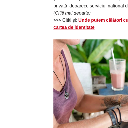
privată, deoarece serviciul național d
(Citiți mai departe)
>>> Citiți și:
Unde putem călători cu
cartea de identitate