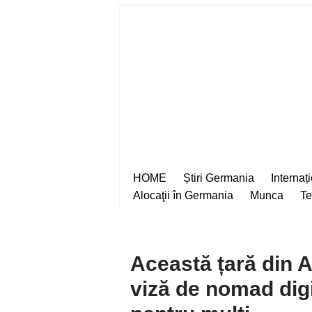
Sari
la
conținut
HOME
Știri Germania
Internaț
Alocaţii în Germania
Munca
Te
Această țară din A
viză de nomad digit