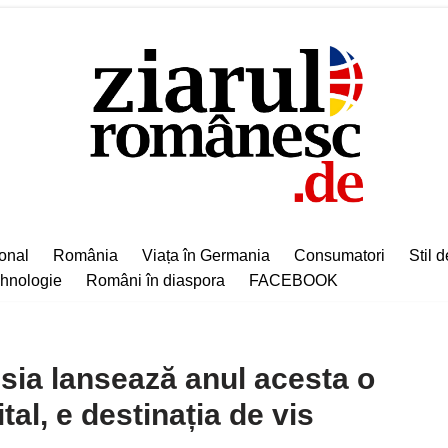
ional
România
Viața în Germania
Consumatori
Stil d
hnologie
Români în diaspora
FACEBOOK
sia lansează anul acesta o
al, e destinația de vis