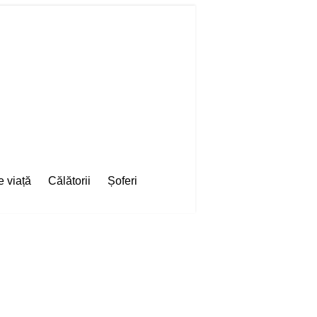
e viață
Călătorii
Șoferi