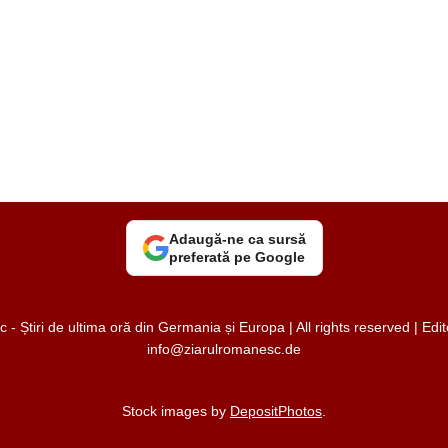
Adaugă-ne ca sursă
preferată pe Google
 Știri de ultima oră din Germania și Europa | All rights reserved | Ed
info@ziarulromanesc.de
Stock images by
DepositPhotos
.