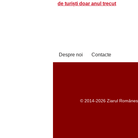
de turiști doar anul trecut
Despre noi
Contacte
© 2014-2026 Ziarul Românesc -