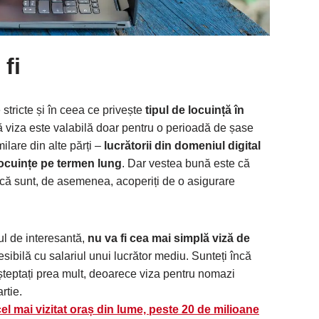
fi
stricte și în ceea ce privește
tipul de locuință în
 viza este valabilă doar pentru o perioadă de șase
ilare din alte părți –
lucrătorii din domeniul digital
locuințe pe termen lung
. Dar vestea bună este că
 dacă sunt, de asemenea, acoperiți de o asigurare
l de interesantă,
nu va fi cea mai simplă viză de
esibilă cu salariul unui lucrător mediu. Sunteți încă
așteptați prea mult, deoarece viza pentru nomazi
rtie.
cel mai vizitat oraș din lume, peste 20 de milioane