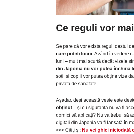
Ce reguli vor mai 
Se pare că vor exista reguli destul de 
care puteți locui.
Având în vedere că
luni – mult mai scurtă decât vizele sim
din Japonia nu vor putea închiria 
soții și copiii vor putea obține vize
privată de sănătate.
Așadar, deși această veste este destu
obținut
– și cu siguranță nu va fi acc
dornici să aplicați? Nu va trebui să 
digitali din Japonia va fi lansată în ma
>>> Citiți și:
Nu vei ghici niciodată 