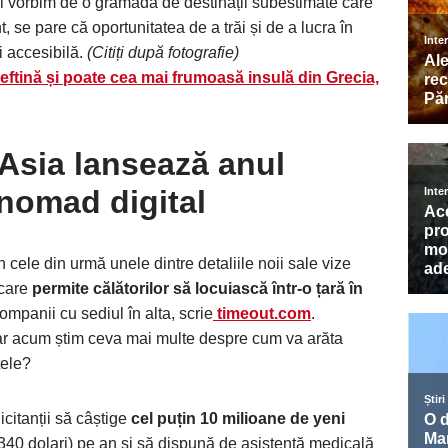
i vorbim de o grămadă de destinații subestimate care
, se pare că oportunitatea de a trăi și de a lucra în
 accesibilă.
(Citiți după fotografie)
 ieftină și poate cea mai frumoasă insulă din Grecia,
 Asia lansează anul
 nomad digital
 cele din urmă unele dintre detaliile noii sale vize
 care
permite călătorilor să locuiască într-o țară în
ompanii cu sediul în alta, scrie
timeout.com
.
dar acum știm ceva mai multe despre cum va arăta
țele?
icitanții să câștige
cel puțin 10 milioane de yeni
8.340 dolari) pe an și să dispună de asistență medicală