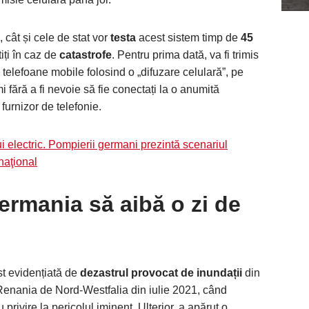
, cât și cele de stat vor
testa
acest sistem timp de
45
iți în caz de
catastrofe
. Pentru prima dată, va fi trimis
e telefoane mobile folosind o „difuzare celulară”, pe
 fără a fi nevoie să fie conectați la o anumită
furnizor de telefonie.
electric. Pompierii germani prezintă scenariul
 naţional
ermania să aibă o zi de
st evidențiată de
dezastrul provocat de inundații
din
 Renania de Nord-Westfalia din iulie 2021, când
 privire la pericolul iminent. Ulterior, a apărut o