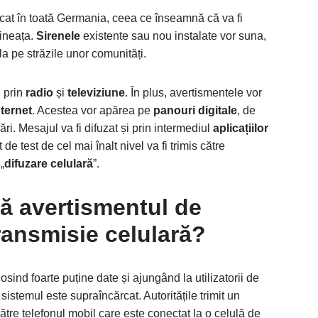
icat în toată Germania, ceea ce înseamnă că va fi
ineața.
Sirenele
existente sau nou instalate vor suna,
a pe străzile unor comunități.
, prin
radio
și
televiziune
. În plus, avertismentele vor
nternet
. Acestea vor apărea pe
panouri digitale
, de
ri. Mesajul va fi difuzat și prin intermediul
aplicațiilor
 de test de cel mai înalt nivel va fi trimis către
„
difuzare celulară
”.
ă avertismentul de
transmisie celulară?
osind foarte puține date și ajungând la utilizatorii de
sistemul este supraîncărcat. Autoritățile trimit un
ătre telefonul mobil care este conectat la o celulă de