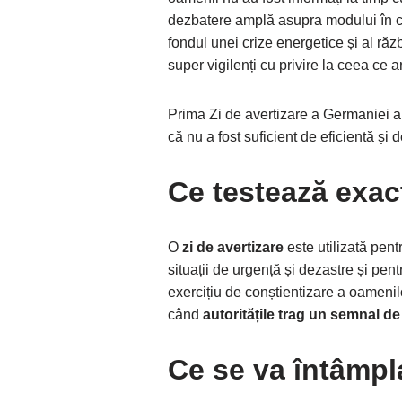
dezbatere amplă asupra modului în car
fondul unei crize energetice și al ră
super vigilenți cu privire la ceea ce
Prima Zi de avertizare a Germaniei a
că nu a fost suficient de eficientă și 
Ce testează exact
O
zi de avertizare
este utilizată pent
situații de urgență și dezastre și pe
exercițiu de conștientizare a oamenil
când
autoritățile trag un semnal d
Ce se va întâmpl