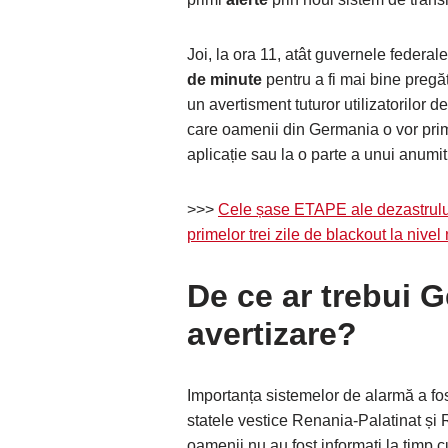
Joi, la ora 11, atât guvernele federale
de minute
pentru a fi mai bine pregăt
un avertisment tuturor utilizatorilor d
care oamenii din Germania o vor primi
aplicație sau la o parte a unui anumit 
>>>
Cele șase ETAPE ale dezastrului 
primelor trei zile de blackout la nivel
De ce ar trebui G
avertizare?
Importanța sistemelor de alarmă a fo
statele vestice Renania-Palatinat și
oamenii nu au fost informați la timp cu