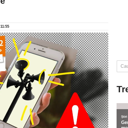
le
 11:55
Tr