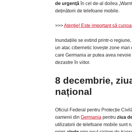
de urgență
în cel de-al doilea „Warnt
deținătorii de telefoane mobile.
>>>
Atenţie! Este important să cunoaș
Inundațiile se extind printr-o regiune
un atac cibernetic lovește zone mari 
care Germania ar putea avea nevoie s
dezastre în viitor.
8 decembrie, ziua
național
Oficiul Federal pentru Protecție Civi
oamenii din
Germania
pentru
ziua de
utilizatorii de telefoane mobile sunt 
primi
alerte
prin noul sistem de trans