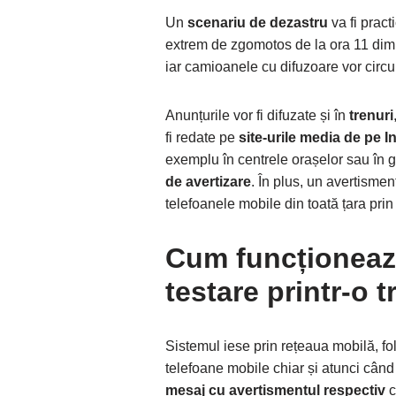
Un
scenariu de dezastru
va fi pract
extrem de zgomotos de la ora 11 dim
iar camioanele cu difuzoare vor circul
Anunțurile vor fi difuzate și în
trenuri
fi redate pe
site-urile media de pe I
exemplu în centrele orașelor sau în gă
de avertizare
. În plus, un avertisment
telefoanele mobile din toată țara prin 
Cum funcționeaz
testare printr-o 
Sistemul iese prin rețeaua mobilă, fol
telefoane mobile chiar și atunci când 
mesaj cu avertismentul respectiv
c