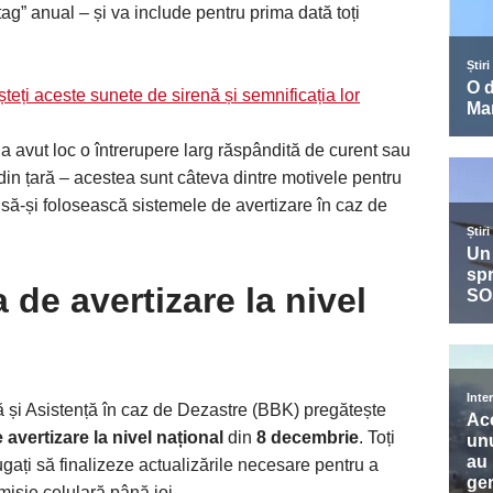
ag” anual – și va include pentru prima dată toți
teți aceste sunete de sirenă și semnificația lor
, a avut loc o întrerupere larg răspândită de curent sau
din țară – acestea sunt câteva dintre motivele pentru
ă-și folosească sistemele de avertizare în caz de
 de avertizare la nivel
lă și Asistență în caz de Dezastre (BBK) pregătește
 avertizare la nivel național
din
8 decembrie
. Toți
rugați să finalizeze actualizările necesare pentru a
misie celulară până joi.