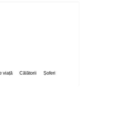
e viață
Călătorii
Șoferi