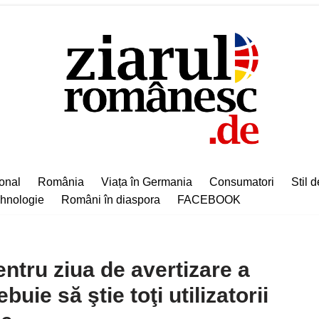
ional
România
Viața în Germania
Consumatori
Stil d
hnologie
Români în diaspora
FACEBOOK
entru ziua de avertizare a
uie să ştie toţi utilizatorii