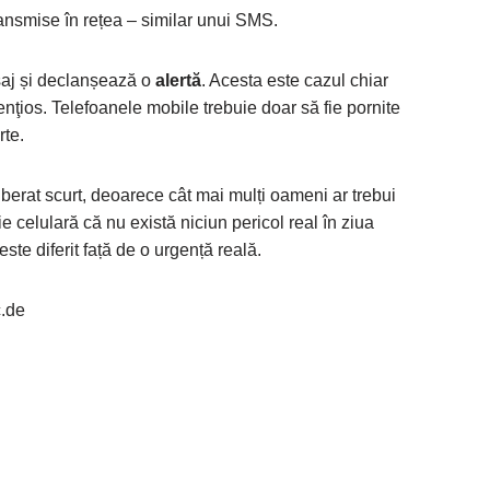
ransmise în rețea – similar unui SMS.
ișaj și declanșează o
alertă
. Acesta este cazul chiar
enţios. Telefoanele mobile trebuie doar să fie pornite
rte.
berat scurt, deoarece cât mai mulți oameni ar trebui
e celulară că nu există niciun pericol real în ziua
ste diferit față de o urgență reală.
.de