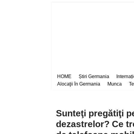
Sari
la
conținut
HOME
Știri Germania
Internaț
Alocaţii în Germania
Munca
Te
Sunteţi pregătiţi p
dezastrelor? Ce treb