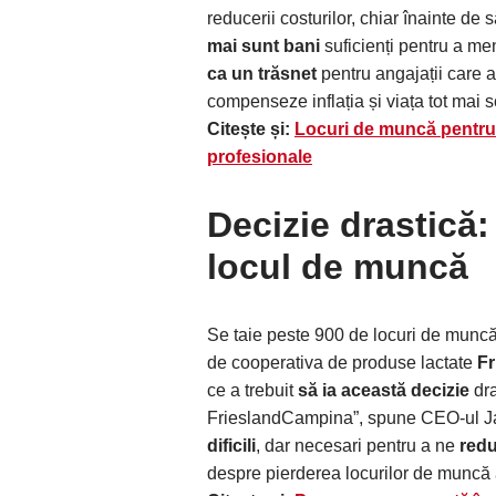
reducerii costurilor, chiar înainte de 
mai sunt bani
suficienți pentru a me
ca un trăsnet
pentru angajații care 
compenseze inflația și viața tot mai
Citește și:
Locuri de muncă pentru r
profesionale
Decizie drastică
locul de muncă
Se taie peste 900 de locuri de munc
de cooperativa de produse lactate
F
ce a trebuit
să ia această decizie
dra
FrieslandCampina”, spune CEO-ul 
dificili
, dar necesari pentru a ne
redu
despre pierderea locurilor de muncă 