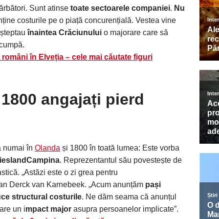
sărbători. Sunt atinse
toate sectoarele companiei
.
Nu
nține costurile pe o piață concurențială. Vestea vine
așteptau
înaintea Crăciunului
o majorare care să
 scumpă.
omâni în Elveția – cele mai căutate figuri
:
1800 angajați pierd
ă numai în
Olanda
și 1800 în toată lumea: Este vorba
rieslandCampina
. Reprezentantul său povestește de
stică. „Astăzi este o zi grea pentru
Jan Derck van Karnebeek. „Acum anunțăm
pași
ce structural costurile
. Ne dăm seama că anunțul
are un i
mpact major
asupra persoanelor implicate”.