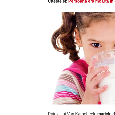
Citește și:
Persoana era moartă în 
Potrivit lui Van Karnebeek,
marjele d