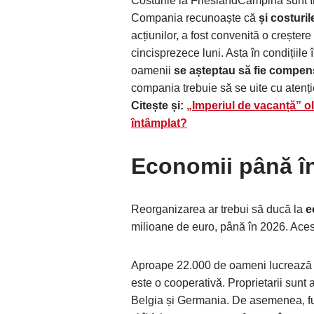
Costurile la FrieslandCampina sunt în 
Compania recunoaște că
și costuril
acțiunilor, a fost convenită o creșter
cincisprezece luni. Asta în condițiile
oamenii
se așteptau să fie compen
compania trebuie să se uite cu atenție
Citește și:
„Imperiul de vacanță” o
întâmplat?
Economii până î
Reorganizarea ar trebui să ducă la
e
milioane de euro, până în 2026. Acest
Aproape 22.000 de oameni lucrează
este o cooperativă. Proprietarii sunt
Belgia și Germania. De asemenea, fu