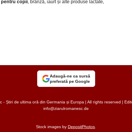
 pentru copii
, brânză, iaurt și alte produse lactate,
Adaugă-ne ca sursă
preferată pe Google
 Știri de ultima oră din Germania și Europa | All rights reserved | Ed
info@ziarulromanesc.de
Stock images by
DepositPhotos
.