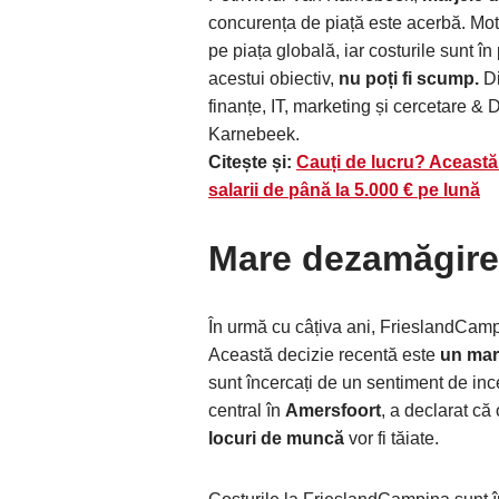
concurența de piață este acerbă. Mo
pe piața globală, iar costurile sunt î
acestui obiectiv,
nu poți fi scump.
Di
finanțe, IT, marketing și cercetare &
Karnebeek.
Citește și:
Cauți de lucru? Această 
salarii de până la 5.000 € pe lună
Mare dezamăgire 
În urmă cu câțiva ani, FrieslandCampi
Această decizie recentă este
un mar
sunt încercați de un sentiment de inc
central în
Amersfoort
, a declarat că
locuri de muncă
vor fi tăiate.