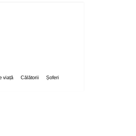
e viață
Călătorii
Șoferi