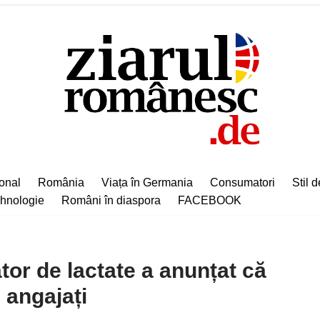
ional
România
Viața în Germania
Consumatori
Stil d
hnologie
Români în diaspora
FACEBOOK
or de lactate a anunțat că
 angajați