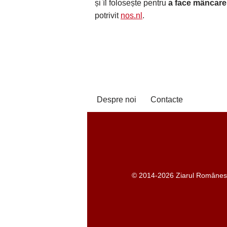
și îl folosește pentru
a face mâncare
potrivit
nos.nl
.
Despre noi
Contacte
© 2014-2026 Ziarul Românesc -