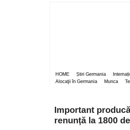
Sari
la
conținut
HOME
Știri Germania
Internaț
Alocaţii în Germania
Munca
Te
Important producăt
renunță la 1800 de