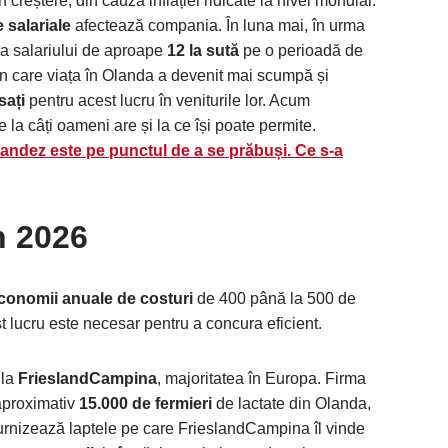
creștere, din cauza inflației ridicate la nivel mondial.
e salariale
afectează compania. În luna mai, în urma
e a salariului de aproape
12 la sută
pe o perioadă de
 în care viața în Olanda a devenit mai scumpă și
sați
pentru acest lucru în veniturile lor. Acum
 la câți oameni are și la ce își poate permite.
landez este pe punctul de a se prăbuși. Ce s-a
n 2026
conomii anuale de costuri
de 400 până la 500 de
 lucru este necesar pentru a concura eficient.
 la
FrieslandCampina
, majoritatea în Europa. Firma
 aproximativ
15.000 de fermieri
de lactate din Olanda,
rnizează laptele pe care FrieslandCampina îl vinde