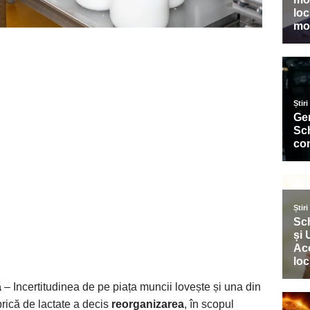
ă
– Incertitudinea de pe piața muncii lovește și una din
brică de lactate a decis
reorganizarea
, în scopul