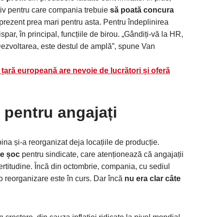
tiv pentru care compania trebuie
să poată concura
n prezent prea mari pentru asta. Pentru îndeplinirea
spar, în principal, funcțiile de birou. „Gândiți-vă la HR,
 Dezvoltarea, este destul de amplă”, spune Van
țară europeană are nevoie de lucrători și oferă
pentru angajați
na și-a reorganizat deja locațiile de producție.
e șoc
pentru sindicate, care atenționează că angajații
ertitudine. Încă din octombrie, compania, cu sediul
 o reorganizare este în curs. Dar încă
nu era clar câte