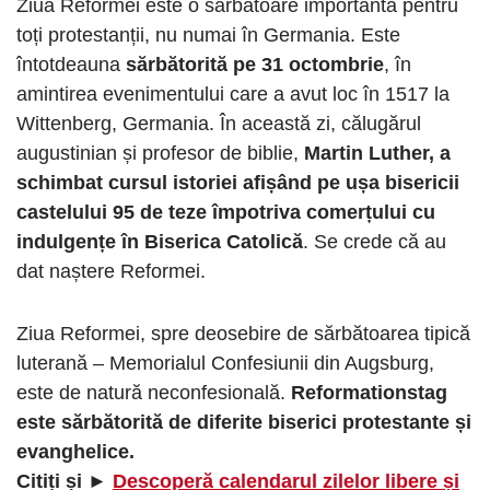
Ziua Reformei este o sărbătoare importantă pentru
toți protestanții, nu numai în Germania. Este
întotdeauna
sărbătorită pe 31 octombrie
, în
amintirea evenimentului care a avut loc în 1517 la
Wittenberg, Germania. În această zi, călugărul
augustinian și profesor de biblie,
Martin Luther, a
schimbat cursul istoriei afișând pe ușa bisericii
castelului 95 de teze împotriva comerțului cu
indulgențe în Biserica Catolică
. Se crede că au
dat naștere Reformei.
Ziua Reformei, spre deosebire de sărbătoarea tipică
luterană – Memorialul Confesiunii din Augsburg,
este de natură neconfesională.
Reformationstag
este sărbătorită de diferite biserici protestante și
evanghelice.
Citiți și ►
Descoperă calendarul zilelor libere și