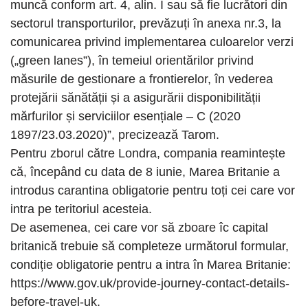
muncă conform art. 4, alin. I sau să fie lucrători din
sectorul transporturilor, prevăzuți în anexa nr.3, la
comunicarea privind implementarea culoarelor verzi
(„green lanes”), în temeiul orientărilor privind
măsurile de gestionare a frontierelor, în vederea
protejării sănătății și a asigurării disponibilității
mărfurilor și serviciilor esențiale – C (2020
1897/23.03.2020)”, precizează Tarom.
Pentru zborul către Londra, compania reamintește
că, începând cu data de 8 iunie, Marea Britanie a
introdus carantina obligatorie pentru toți cei care vor
intra pe teritoriul acesteia.
De asemenea, cei care vor să zboare îc capital
britanică trebuie să completeze următorul formular,
condiție obligatorie pentru a intra în Marea Britanie:
https://www.gov.uk/provide-journey-contact-details-
before-travel-uk.