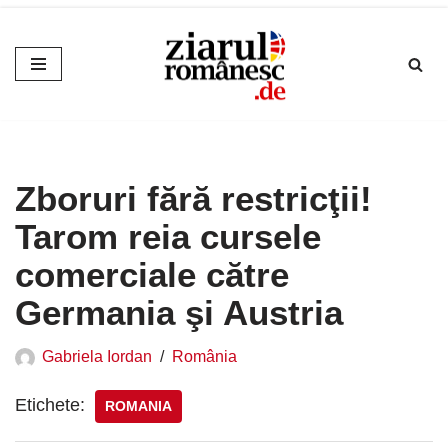
Sari
la
conținut
Zboruri fără restricţii!
Tarom reia cursele
comerciale către
Germania şi Austria
Gabriela Iordan
România
Etichete:
ROMANIA