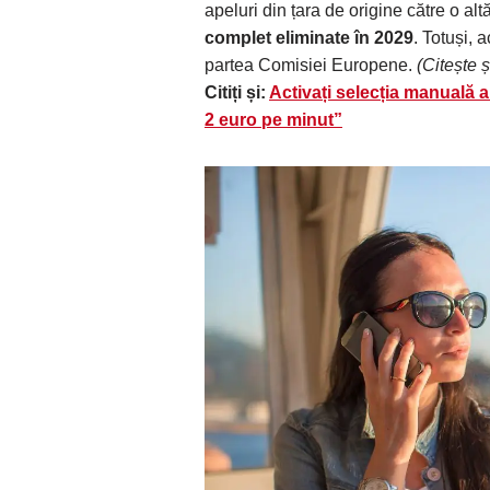
apeluri din țara de origine către o altă
complet eliminate în 2029
. Totuși, 
partea Comisiei Europene.
(Citește ș
Citiți și:
Activați selecția manuală a r
2 euro pe minut”