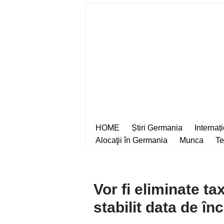
Sari
la
conținut
HOME
Știri Germania
Internaț
Alocaţii în Germania
Munca
Te
Vor fi eliminate t
stabilit data de înc