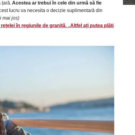
 țară.
Acestea ar trebui în cele din urmă să fie
acest lucru va necesita o decizie suplimentară din
i mai jos)
ețelei în regiunile de graniță. „Altfel ați putea plăti