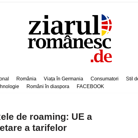
ional
România
Viața în Germania
Consumatori
Stil d
hnologie
Români în diaspora
FACEBOOK
axele de roaming: UE a
etare a tarifelor