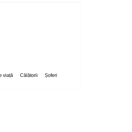
e viață
Călătorii
Șoferi