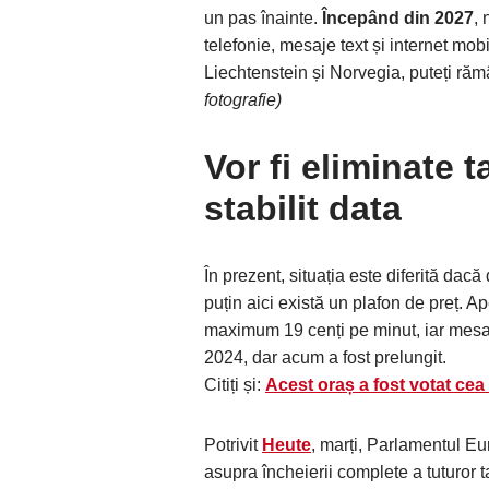
un pas înainte.
Începând din 2027
, 
telefonie, mesaje text și internet mobil
Liechtenstein și Norvegia, puteți ră
fotografie)
Vor fi eliminate 
stabilit data
În prezent, situația este diferită dacă 
puțin aici există un plafon de preț. A
maximum 19 cenți pe minut, iar mesaje
2024, dar acum a fost prelungit.
Citiți și:
Acest oraș a fost votat cea
Potrivit
Heute
, marți, Parlamentul E
asupra încheierii complete a tuturor t