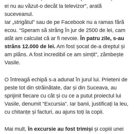
ei nu au văzut-o decât la televizor”, arată
suceveanul.
Iar „strigătul” sau de pe Facebook nu a ramas fără
ecou. “Speram să strâng în jur de 2500 de lei, cam
atât am calculat că ar fi nevoie.
În patru zile, s-au
strâns 12.000 de lei.
Am fost șocat de-a dreptul și
am plâns. A fost incredibil ce am simțit”, zâmbește
Vasile.
O întreagă echipă s-a adunat în jurul lui. Prieteni de
peste tot din străinătate, dar și din Suceava, au
sprijinit fiecare cu cât și cu ce a putut proiectul lui
Vasile, denumit “Excursia”. Iar banii, justificați la leu,
cu chitanțe și facturi, au ajuns toți la copii.
Mai mult,
în excursie au fost trimiși
și copiii unei