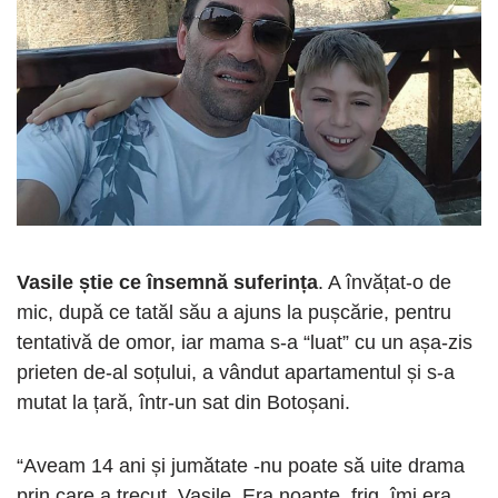
Vasile știe ce însemnă suferința
. A învățat-o de
mic, după ce tatăl său a ajuns la pușcărie, pentru
tentativă de omor, iar mama s-a “luat” cu un așa-zis
prieten de-al soțului, a vândut apartamentul și s-a
mutat la țară, într-un sat din Botoșani.
“Aveam 14 ani și jumătate -nu poate să uite drama
prin care a trecut, Vasile. Era noapte, frig, îmi era