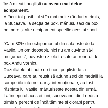
însă micuții pugiliști
nu aveau mai deloc
echipament
.
A făcut tot posibilul și în mai multe rânduri a trimis,
la Suceava, la secția de box, mănuși, saci de box,
palmare și alte echipament specific acestui sport.
“Cam 80% din echipamentul din sală este de la
Vasile. Un om deosebit, nici nu am cuvinte să-i
mulțumesc”, povestea zilele trecute antrenorul de
box Andu Vornicu.
Rezultatele obținute de tinerii pugiliști de la
Suceava, care au reușit să adune zeci de medalii la
competiile interne, dar și internaționale, au fost
răsplata lui Vasile, mărturisește acesta din urmă.
La începutul acestei luni, suceveanul din Leeds a
trimis 9 perechi de încălțăminte și ciorapi pentru