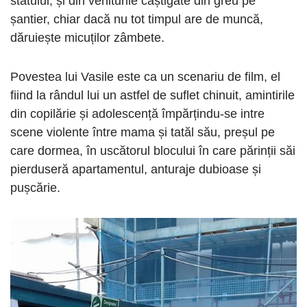
statului, și din veniturile câștigate din greu pe
șantier, chiar dacă nu tot timpul are de muncă,
dăruiește micuților zâmbete.
Povestea lui Vasile este ca un scenariu de film, el
fiind la rândul lui un astfel de suflet chinuit, amintirile
din copilărie și adolescență împărțindu-se intre
scene violente între mama și tatăl său, preșul pe
care dormea, în uscătorul blocului în care părinții săi
pierduseră apartamentul, anturaje dubioase și
pușcărie.