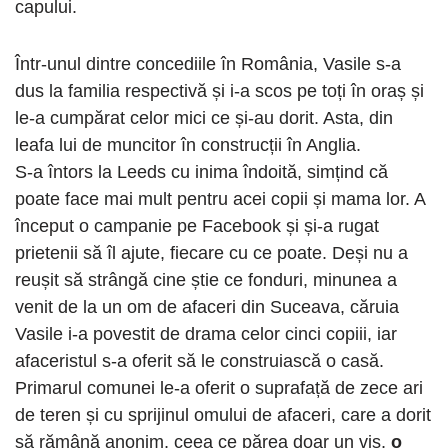
capului.
Într-unul dintre concediile în România, Vasile s-a
dus la familia respectivă și i-a scos pe toți în oraș și
le-a cumpărat celor mici ce și-au dorit. Asta, din
leafa lui de muncitor în construcții în Anglia.
S-a întors la Leeds cu inima îndoită, simțind că
poate face mai mult pentru acei copii și mama lor. A
început o campanie pe Facebook și și-a rugat
prietenii să îl ajute, fiecare cu ce poate. Deși nu a
reușit să strângă cine știe ce fonduri, minunea a
venit de la un om de afaceri din Suceava, căruia
Vasile i-a povestit de drama celor cinci copiii, iar
afaceristul s-a oferit să le construiască o casă.
Primarul comunei le-a oferit o suprafață de zece ari
de teren și cu sprijinul omului de afaceri, care a dorit
să rămână anonim, ceea ce părea doar un vis,
o