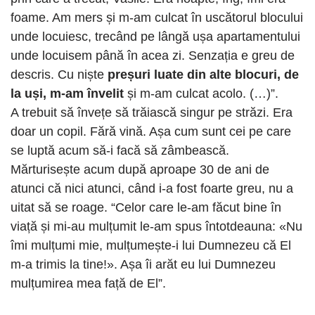
foame. Am mers și m-am culcat în uscătorul blocului
unde locuiesc, trecând pe lângă ușa apartamentului
unde locuisem până în acea zi. Senzația e greu de
descris. Cu niște
preșuri luate din alte blocuri, de
la uși, m-am învelit
și m-am culcat acolo. (…)”.
A trebuit să învețe să trăiască singur pe străzi. Era
doar un copil. Fără vină. Așa cum sunt cei pe care
se luptă acum să-i facă să zâmbească.
Mărturisește acum după aproape 30 de ani de
atunci că nici atunci, când i-a fost foarte greu, nu a
uitat să se roage. “Celor care le-am făcut bine în
viață și mi-au mulțumit le-am spus întotdeauna: «Nu
îmi mulțumi mie, mulțumește-i lui Dumnezeu că El
m-a trimis la tine!». Așa îi arăt eu lui Dumnezeu
mulțumirea mea față de El”.