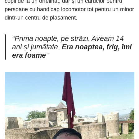
copii de la un orfelinat, dar și un cărucior pentru
persoane cu handicap locomotor tot pentru un minor
dintr-un centru de plasament.
“Prima noapte, pe străzi. Aveam 14
ani și jumătate.
Era noaptea, frig, îmi
era foame
”