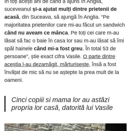
În toți acești ani de când a ajuns în Anglia,
suceveanul
și-a ajutat mulți dintre prietenii de
acasă
, din Suceava, să ajungă în Anglia. “Pe
majoritatea prietenilor care mi-au făcut un sandwich
când nu aveam ce mânca
. Pe toți cei care m-au
lăsat să fac o baie în casa lor sau m-au lăsat să îmi
spăl hainele
când mi-a fost greu
. În total 53 de
persoane”, știe exact cifra Vasile.
O parte dintre
aceștia l-au dezamăgit, mărturisește
, însă a fost
învățat de mic să nu se aștepte la prea mult de la
oameni.
Cinci copiii si mama lor au astăzi
propria lor casă, datorită lui Vasile