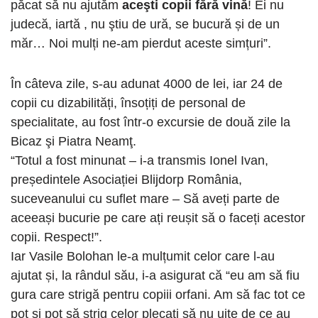
păcat să nu ajutăm
aceşti copii fără vină
! Ei nu
judecă, iartă , nu ştiu de ură, se bucură și de un
măr… Noi mulți ne-am pierdut aceste simțuri”.
În câteva zile, s-au adunat 4000 de lei, iar 24 de
copii cu dizabilități, însoțiți de personal de
specialitate, au fost într-o excursie de două zile la
Bicaz şi Piatra Neamţ.
“Totul a fost minunat – i-a transmis Ionel Ivan,
președintele Asociației Blijdorp România,
suceveanului cu suflet mare – Să aveți parte de
aceeași bucurie pe care ați reușit să o faceți acestor
copii. Respect!”.
Iar Vasile Bolohan le-a mulțumit celor care l-au
ajutat și, la rândul său, i-a asigurat că “eu am să fiu
gura care strigă pentru copiii orfani. Am să fac tot ce
pot și pot să strig celor plecați să nu uite de ce au