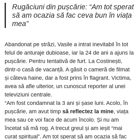
Rugăciuni din pușcărie: “Am tot sperat
să am ocazia să fac ceva bun în viața
mea”
Abandonat pe străzi, Vasile a intrat inevitabil în tot
felul de anturaje dubioase, iar la 24 de ani a ajuns la
pușcărie. Pentru tentativă de furt. La Costinești,
dintr-o casă de vacanță. A găsit o cameră de filmat
și câteva haine, dar a fost prins în flagrant. Victima,
avea să afle ulterior, un cunoscut reporter al unei
televiziuni centrale.
“Am fost condamnat la 3 ani și șase luni. Acolo, în
pușcărie, am avut timp
să reflectez la mine
, viața
mea sau ce voi face de acum încolo. Și nu am
încetat să mă rog. A trecut greul și am ieșit “mai
curat spiritual”. Am tot sperat să am ocazia să fac