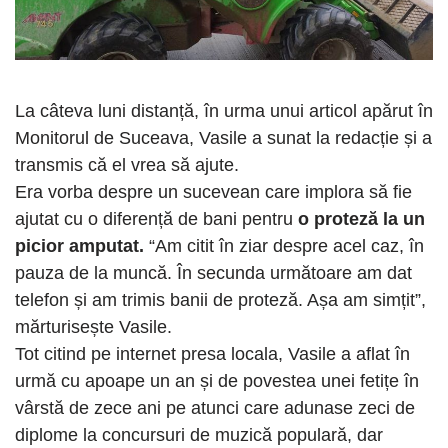
La câteva luni distanță, în urma unui articol apărut în
Monitorul de Suceava, Vasile a sunat la redacție și a
transmis că el vrea să ajute.
Era vorba despre un sucevean care implora să fie
ajutat cu o diferență de bani pentru
o proteză la un
picior amputat.
“Am citit în ziar despre acel caz, în
pauza de la muncă. În secunda următoare am dat
telefon și am trimis banii de proteză. Așa am simțit”,
mărturisește Vasile.
Tot citind pe internet presa locala, Vasile a aflat în
urmă cu apoape un an și de povestea unei fetițe în
vârstă de zece ani pe atunci care adunase zeci de
diplome la concursuri de muzică populară, dar