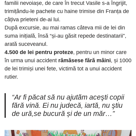
familii nevoiașe, de care în trecut Vasile s-a îngrijit,
trimițându-le pachete cu haine trimise din Franța de
câțiva prieteni de-ai lui.
După excursie, au mai ramas câteva mii de lei din
suma inițială, însă “și-au găsit repede destinatarii”,
arată suceveanul.
4.500 de lei pentru proteze
, pentru un minor care
în urma unui accident
rămăsese fără mâini
, și 1000
de lei trimiși unei fete, victimă tot a unui accident
rutier.
“Ar fi păcat să nu ajutãm aceşti copii
fără vină. Ei nu judecă, iartă, nu ştiu
de ură,se bucură și de un măr…”