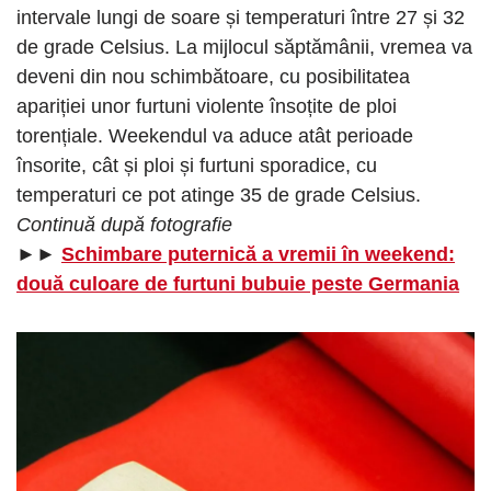
intervale lungi de soare și temperaturi între 27 și 32
de grade Celsius. La mijlocul săptămânii, vremea va
deveni din nou schimbătoare, cu posibilitatea
apariției unor furtuni violente însoțite de ploi
torențiale. Weekendul va aduce atât perioade
însorite, cât și ploi și furtuni sporadice, cu
temperaturi ce pot atinge 35 de grade Celsius.
Continuă după fotografie
►►
Schimbare puternică a vremii în weekend:
două culoare de furtuni bubuie peste Germania