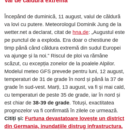
Val de căldură extremă
Începând de duminică, 11 august, valul de căldură
va lovi cu putere. Meteorologul Dominik Jung de la
wetter.net a declarat, citat de
hna.de
: „Augustul este
pe punctul de a exploda. Era doar o chestiune de
timp până când căldura extremă din sudul Europei
va ajunge și la noi.” Riscul de ploi va rămâne
scăzut, cu excepția zonelor de la poalele Alpilor.
Modelul meteo GFS prevede pentru luni, 12 august,
temperaturi de 31 de grade în nord și până la 37 de
grade în sud-vest. Marți, 13 august, va fi și mai cald,
cu temperaturi de peste 35 de grade, iar în nord și
est chiar de
38-39 de grade
. Totuși, exactitatea
prognozelor va fi confirmată în zilele ce urmează.
Citiți și:
Furtuna devastatoare lovește un district
din Germania, inundațiile distrug infrastructura.