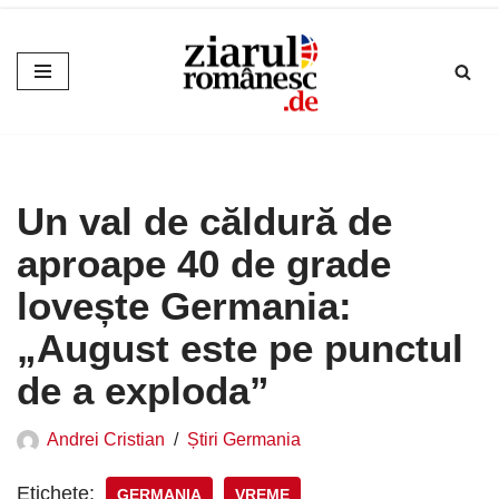
Sari
la
conținut
Un val de căldură de
aproape 40 de grade
lovește Germania:
„August este pe punctul
de a exploda”
Andrei Cristian
Știri Germania
Etichete:
GERMANIA
VREME