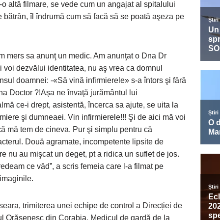
r-o altă filmare, se vede cum un angajat al spitalului
e bătrân, îl îndrumă cum să facă să se poată aşeza pe
 am mers sa anunţ un medic. Am anunţat o Dna Dr
ii voi dezvălui identitatea, nu aş vrea ca domnul
nsul doamnei: -«Să vină infirmierele» s-a întors şi fără
a Doctor ?!Aşa ne învaţă jurământul lui
 ce-i drept, asistentă, încerca sa ajute, se uita la
miere şi dumneaei. Vin infirmierele!!! Şi de aici mă voi
că mă tem de cineva. Pur şi simplu pentru că
acterul. Două agramate, incompetente lipsite de
 nu au mişcat un deget, pt a ridica un suflet de jos.
edeam ce văd”, a scris femeia care l-a filmat pe
imaginile.
seara, trimiterea unei echipe de control a Direcției de
ul Orășenesc din Corabia. Medicul de gardă de la