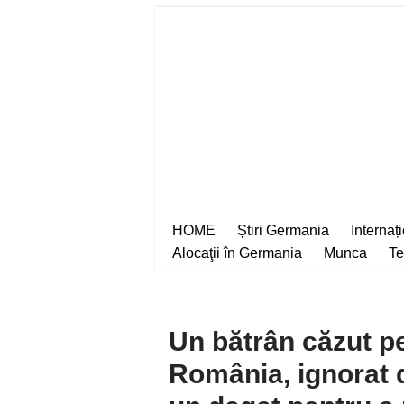
Sari
la
conținut
HOME
Știri Germania
Internaț
Alocaţii în Germania
Munca
Te
Un bătrân căzut pe
România, ignorat 