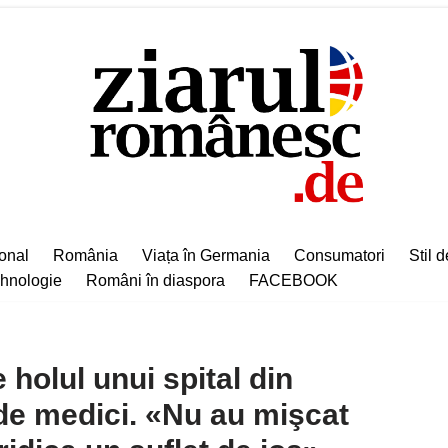
ional
România
Viața în Germania
Consumatori
Stil d
hnologie
Români în diaspora
FACEBOOK
 holul unui spital din
de medici. «Nu au mişcat