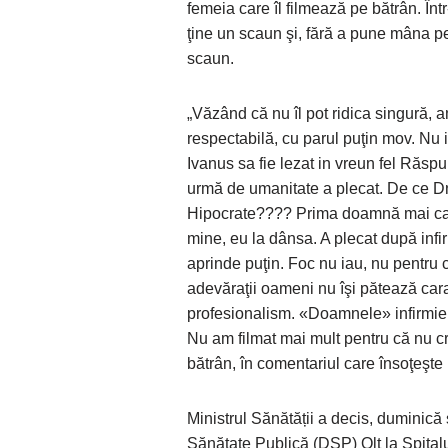
femeia care îl filmează pe bătrân. Înt
ţine un scaun şi, fără a pune mâna p
scaun.
„Văzând că nu îl pot ridica singură,
respectabilă, cu parul puţin mov. Nu 
Ivanus sa fie lezat in vreun fel Răspu
urmă de umanitate a plecat. De ce Dn
Hipocrate???? Prima doamnă mai calmă
mine, eu la dânsa. A plecat după infir
aprinde puţin. Foc nu iau, nu pentru 
adevăraţii oameni nu îşi pătează car
profesionalism. «Doamnele» infirmiere
Nu am filmat mai mult pentru că nu cr
bătrân, în comentariul care însoţeşte 
Ministrul Sănătății a decis, duminică 
Sănătate Publică (DSP) Olt la Spital