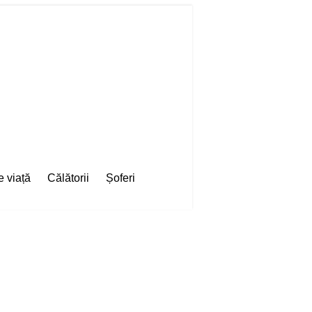
e viață
Călătorii
Șoferi