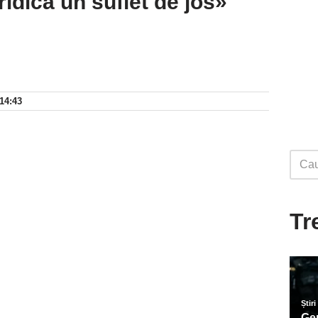
ridica un suflet de jos»
 14:43
Tr