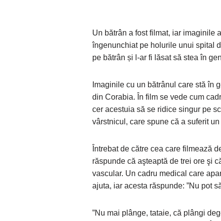
Un bătrân a fost filmat, iar imaginile 
îngenunchiat pe holurile unui spital 
pe bătrân și l-ar fi lăsat să stea în ge
Imaginile cu un bătrânul care stă în g
din Corabia. În film se vede cum cadr
cer acestuia să se ridice singur pe sc
vârstnicul, care spune că a suferit u
Întrebat de către cea care filmează de
răspunde că aşteaptă de trei ore şi c
vascular. Un cadru medical care apare
ajuta, iar acesta răspunde: ”Nu pot s
”Nu mai plânge, tataie, că plângi degea