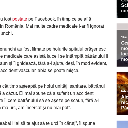
au fost
postate
pe Facebook, în timp ce se află
din România. Mai multe cadre medicale l-ar fi ignorat
nunchi.
enunchi au fost filmate pe holurile spitalul orăşenesc
e medicale care asistă la ce i se întâmplă bătrânului îi
aun şi îl ghidează, fără a-l ajuta, deşi, în mod evident,
n accident vascular, abia se poate mişca.
 cât timp aşteaptă pe holul unităţii sanitare, bătrânul
ă a căzut. El mai spune că a suferit un accident
 îi cere bătrânului să se aşeze pe scaun, fără a-l
ă mă urc, am încercat şi nu mai pot”.
ba! Hai să te ajut să te urci în căruţ!”, îi spune