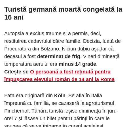
Turistă germană moartă congelată la
16 ani
Autopsia a exclus traume și a permis, deci,
restituirea cadavrului către familie. Decizia, luată de
Procuratura din Bolzano. Niciun dubiu așadar că
decesul a fost
determinat de frig
. Vineri dimineață
temperatura aerului era
minus 14 grade
.
Citește și:
O persoană a fost reținută pentru
împușcarea elevului român de 14 ani la Roma
Fata era originară din
Köln
. Se afla în Italia
împreună cu familia, se cazaseră la agroturismul
Pincherhof. Tânăra turistă ieșise dimineața în jurul
orei 7 și lăsase un bilet pentru părinți în care le
spunea că se va întoarce în cursul aceleiași