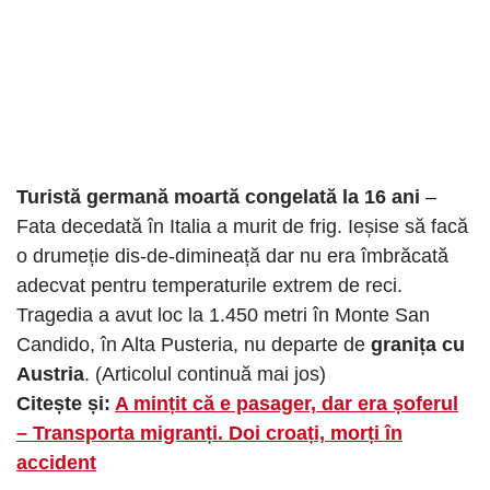
Turistă germană moartă congelată la 16 ani
–
Fata decedată în Italia a murit de frig. Ieșise să facă
o drumeție dis-de-dimineață dar nu era îmbrăcată
adecvat pentru temperaturile extrem de reci.
Tragedia a avut loc la 1.450 metri în Monte San
Candido, în Alta Pusteria, nu departe de
granița cu
Austria
. (Articolul continuă mai jos)
Citește și:
A mințit că e pasager, dar era șoferul
– Transporta migranți. Doi croați, morți în
accident