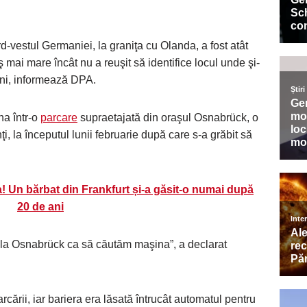
rd-vestul Germaniei, la graniţa cu Olanda, a fost atât
 mai mare încât nu a reuşit să identifice locul unde şi-
âni, informează DPA.
na într-o
parcare
supraetajată din oraşul Osnabrück, o
i, la începutul lunii februarie după care s-a grăbit să
a! Un bărbat din Frankfurt și-a găsit-o numai după
20 de ani
s la Osnabrück ca să căutăm maşina”, a declarat
cării, iar bariera era lăsată întrucât automatul pentru