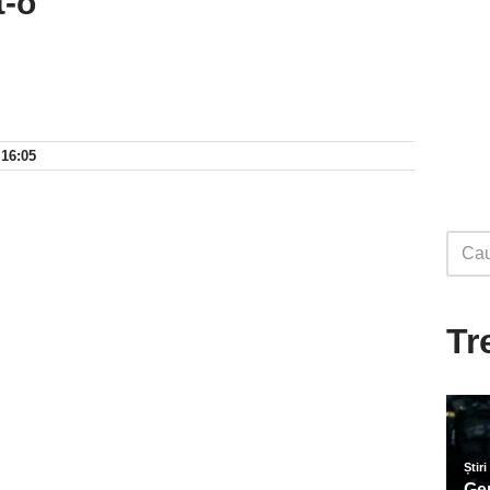
t-o
 16:05
Tr