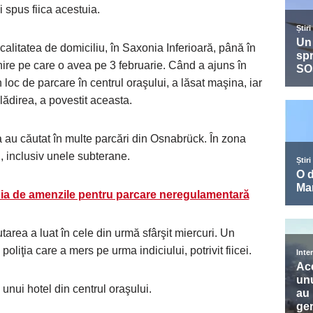
 spus fiica acestuia.
litatea de domiciliu, în Saxonia Inferioară, până în
nire pe care o avea pe 3 februarie. Când a ajuns în
loc de parcare în centrul oraşului, a lăsat maşina, iar
clădirea, a povestit aceasta.
ica au căutat în multe parcări din Osnabrück. În zona
i, inclusiv unele subterane.
a de amenzile pentru parcare neregulamentară
tarea a luat în cele din urmă sfârşit miercuri. Un
poliţia care a mers pe urma indiciului, potrivit fiicei.
 unui hotel din centrul oraşului.