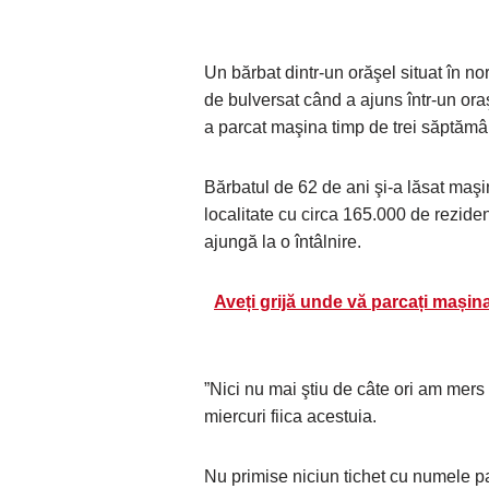
Un bărbat dintr-un orăşel situat în no
de bulversat când a ajuns într-un oraş
a parcat maşina timp de trei săptăm
Bărbatul de 62 de ani şi-a lăsat maşi
localitate cu circa 165.000 de rezidenţ
ajungă la o întâlnire.
Aveți grijă unde vă parcați mașin
”Nici nu mai ştiu de câte ori am mer
miercuri fiica acestuia.
Nu primise niciun tichet cu numele par