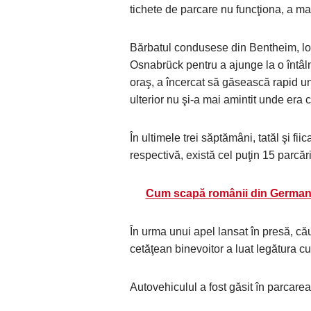
tichete de parcare nu funcţiona, a mai
Bărbatul condusese din Bentheim, loca
Osnabrück pentru a ajunge la o întâl
oraş, a încercat să găsească rapid un 
ulterior nu şi-a mai amintit unde era 
În ultimele trei săptămâni, tatăl şi fi
respectivă, există cel puţin 15 parcăr
Cum scapă românii din Germani
În urma unui apel lansat în presă, cău
cetăţean binevoitor a luat legătura cu 
Autovehiculul a fost găsit în parcarea