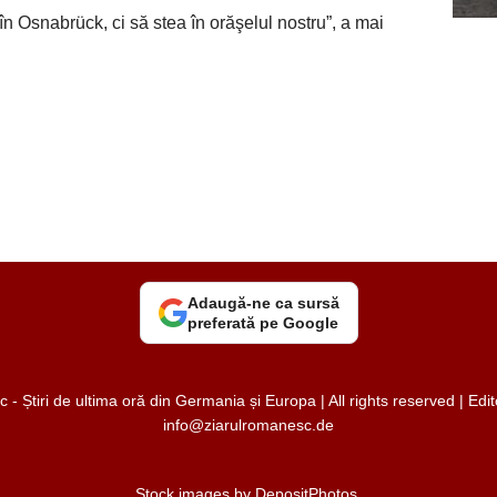
în Osnabrück, ci să stea în orăşelul nostru”, a mai
Adaugă-ne ca sursă
preferată pe Google
 Știri de ultima oră din Germania și Europa | All rights reserved | Ed
info@ziarulromanesc.de
Stock images by
DepositPhotos
.