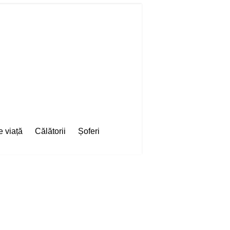
e viață
Călătorii
Șoferi