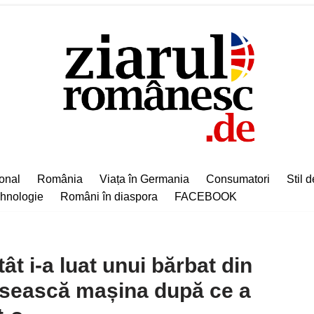
ional
România
Viața în Germania
Consumatori
Stil d
hnologie
Români în diaspora
FACEBOOK
ât i-a luat unui bărbat din
ăsească mașina după ce a