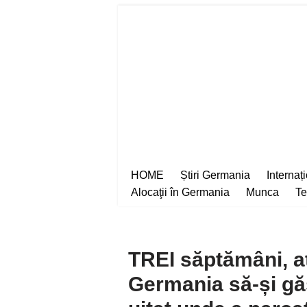
Sari
la
conținut
HOME
Știri Germania
Internaț
Alocaţii în Germania
Munca
Te
TREI săptămâni, at
Germania să-și g