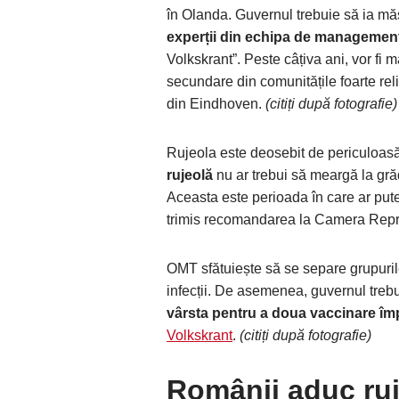
în Olanda. Guvernul trebuie să ia m
experții din echipa de management
Volkskrant”. Peste câțiva ani, vor fi m
secundare din comunitățile foarte rel
din Eindhoven.
(citiți după fotografie)
Rujeola este deosebit de periculoasă
rujeolă
nu ar trebui să meargă la grăd
Aceasta este perioada în care ar pute
trimis recomandarea la Camera Repr
OMT sfătuiește să se separe grupurile 
infecții. De asemenea, guvernul treb
vârsta pentru a doua vaccinare împo
Volkskrant
.
(citiți după fotografie)
Românii aduc ruj