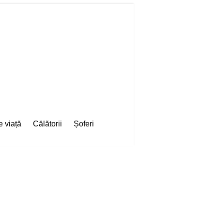
e viață
Călătorii
Șoferi