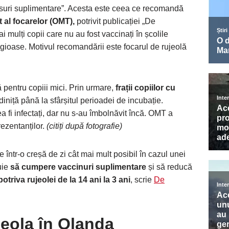
ăsuri suplimentare”. Acesta este ceea ce recomandă
 al focarelor (OMT),
potrivit publicației „De
ai mulți copii care nu au fost vaccinați în școlile
igioase. Motivul recomandării este focarul de rujeolă
 pentru copiii mici. Prin urmare,
frații copiilor cu
iniță până la sfârșitul perioadei de incubație.
a fi infectați, dar nu s-au îmbolnăvit încă. OMT a
ezentanților.
(citiți după fotografie)
într-o creșă de zi cât mai mult posibil în cazul unei
uie
să cumpere vaccinuri suplimentare
și să reducă
triva rujeolei de la 14 ani la 3 ani
, scrie
De
eola în Olanda