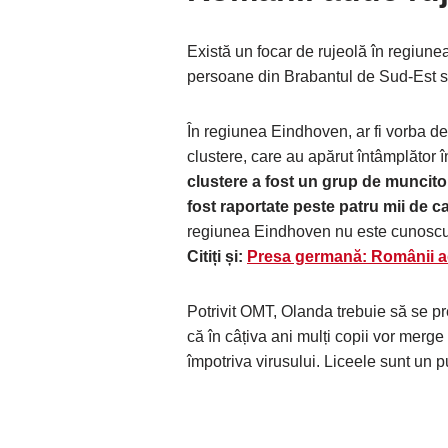
Există un focar de rujeolă în regiun
persoane din Brabantul de Sud-Est su
În regiunea Eindhoven, ar fi vorba de 
clustere, care au apărut întâmplător 
clustere a fost un grup de muncito
fost raportate peste patru mii de c
regiunea Eindhoven nu este cunosc
Citiți și:
Presa germană: Românii ad
Potrivit OMT, Olanda trebuie să se p
că în câțiva ani mulți copii vor merg
împotriva virusului. Liceele sunt un p