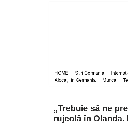
Sari
la
conținut
HOME
Știri Germania
Internaț
Alocaţii în Germania
Munca
Te
„Trebuie să ne pre
rujeolă în Olanda