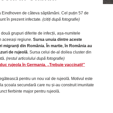
ea Eindhoven de câteva săptămâni. Cel puțin 57 de
nt în prezent infectate.
(citiți după fotografie)
două grupuri diferite de infecții, așa-numitele
în aceeași regiune.
Sursa unuia dintre aceste
ri migranți din România. În martie, în România au
azuri de rujeolă
. Sursa celui de-al doilea cluster din
ută.
(restul articolului după fotografie)
uc rujeola în Germania. „Trebuie vaccinați!”
regătească pentru un nou val de rujeolă. Motivul este
e la școala secundară care nu și-au construit imunitate
unct fierbinte major pentru rujeolă.