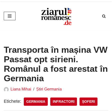
Sari
la
conținut
Transporta în mașina VW
Passat opt sirieni.
Românul a fost arestat în
Germania
Liana Mihai
Știri Germania
Etichete:
GERMANIA
INFRACTORI
ȘOFERI