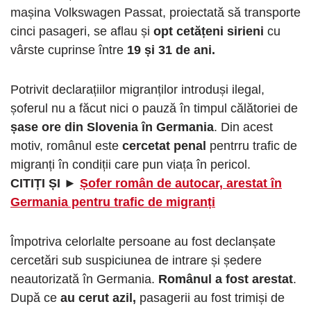
mașina Volkswagen Passat, proiectată să transporte
cinci pasageri, se aflau și
opt cetățeni sirieni
cu
vârste cuprinse între
19 și 31 de ani.
Potrivit declarațiilor migranților introduși ilegal,
șoferul nu a făcut nici o pauză în timpul călătoriei de
șase ore din Slovenia în Germania
. Din acest
motiv, românul este
cercetat penal
pentrru trafic de
migranți în condiții care pun viața în pericol.
CITIȚI ȘI ►
Șofer român de autocar, arestat în
Germania pentru trafic de migranți
Împotriva celorlalte persoane au fost declanșate
cercetări sub suspiciunea de intrare și ședere
neautorizată în Germania.
Românul a fost arestat
.
După ce
au cerut azil,
pasagerii au fost trimiși de