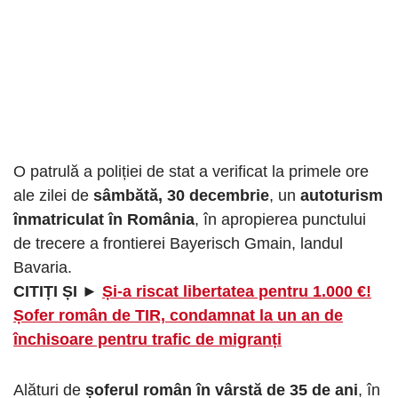
O patrulă a poliției de stat a verificat la primele ore
ale zilei de
sâmbătă, 30 decembrie
, un
autoturism
înmatriculat în România
, în apropierea punctului
de trecere a frontierei Bayerisch Gmain, landul
Bavaria.
CITIȚI ȘI ►
Și-a riscat libertatea pentru 1.000 €!
Șofer român de TIR, condamnat la un an de
închisoare pentru trafic de migranți
Alături de
șoferul român în vârstă de 35 de ani
, în