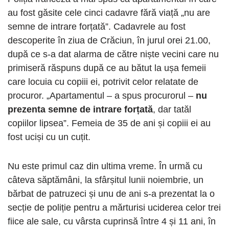
au fost găsite cele cinci cadavre fără viață „nu are
semne de intrare forțată”. Cadavrele au fost
descoperite în ziua de Crăciun, în jurul orei 21.00,
după ce s-a dat alarma de către niște vecini care nu
primiseră răspuns după ce au bătut la ușa femeii
care locuia cu copiii ei, potrivit celor relatate de
procuror. „Apartamentul – a spus procurorul –
nu
prezenta semne de intrare forțată
, dar tatăl
copiilor lipsea”. Femeia de 35 de ani și copiii ei au
fost uciși cu un cuțit.
Nu este primul caz din ultima vreme. În urmă cu
câteva săptămâni, la sfârșitul lunii noiembrie, un
bărbat de patruzeci și unu de ani s-a prezentat la o
secție de poliție pentru a mărturisi uciderea celor trei
fiice ale sale, cu vârsta cuprinsă între 4 și 11 ani, în