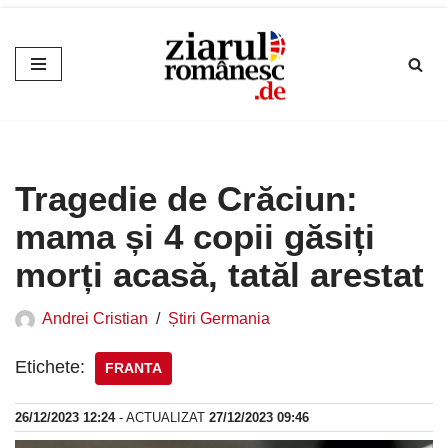
Sari
la
conținut
Tragedie de Crăciun:
mama și 4 copii găsiți
morți acasă, tatăl arestat
Andrei Cristian
Știri Germania
Etichete:
FRANTA
26/12/2023 12:24
- ACTUALIZAT
27/12/2023 09:46