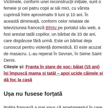
Victimele, conform unei reconstrucții inițiale, sunt o
femeie și cei patru copii ai săi mici, cu vârsta
cuprinsă între aproximativ 9 luni și 10 ani. În
această dimineață, conform celor relatate de
televiziunea franceză
Bfmtv
pe portalul său web, a
fost arestat tatăl copiilor, un bărbat de 33 de ani,
care dispăruse fără urmă. Este un bărbat deja
cunoscut pentru violență domestică. El este acuzat
de masacru. L-au reperat în Sevran, în Seine Saint
Denis.
Citește și:
Franța în stare de șoc: băiat (15 ani)
își împușcă mama și tatăl – apoi ucide câinele și
dă foc la casă
Ușa nu fusese forțată
Poliția franceză a mai spus că apartamentul în care