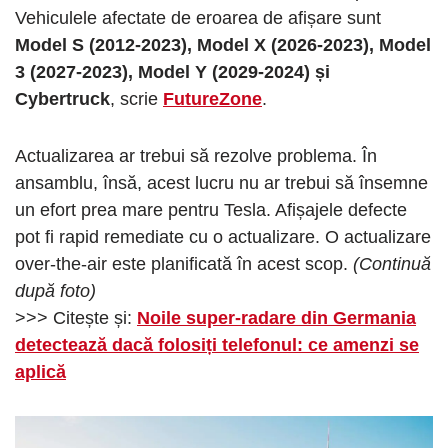
Vehiculele afectate de eroarea de afișare sunt
Model S (2012-2023), Model X (2026-2023), Model
3 (2027-2023), Model Y (2029-2024) și
Cybertruck
, scrie
FutureZone
.
Actualizarea ar trebui să rezolve problema. În
ansamblu, însă, acest lucru nu ar trebui să însemne
un efort prea mare pentru Tesla. Afișajele defecte
pot fi rapid remediate cu o actualizare. O actualizare
over-the-air este planificată în acest scop.
(Continuă
după foto)
>>> Citește și:
Noile super-radare din Germania
detectează dacă folosiți telefonul: ce amenzi se
aplică