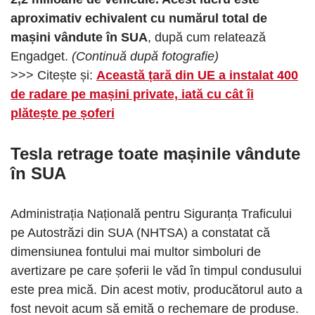
aproximativ echivalent cu numărul total de
mașini vândute în SUA
, după cum relatează
Engadget.
(Continuă după fotografie)
>>> Citește și:
Această țară din UE a instalat 400
de radare pe mașini private, iată cu cât îi
plătește pe șoferi
Tesla retrage toate mașinile vândute
în SUA
Administrația Națională pentru Siguranța Traficului
pe Autostrăzi din SUA (NHTSA) a constatat că
dimensiunea fontului mai multor simboluri de
avertizare pe care șoferii le văd în timpul condusului
este prea mică. Din acest motiv, producătorul auto a
fost nevoit acum să emită o rechemare de produse.