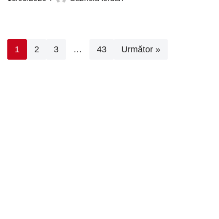
1
2
3
…
43
Următor »