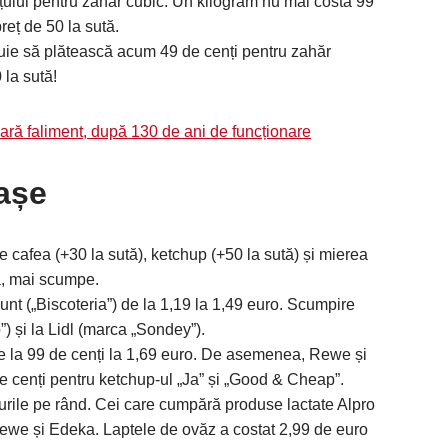
rețului pentru zahăr cubic. Un kilogram nu mai costă 99
reț de 50 la sută.
buie să plătească acum 49 de cenți pentru zahăr
 la sută!
ară faliment, după 130 de ani de funcționare
iașe
de cafea (+30 la sută), ketchup (+50 la sută) și mierea
a, mai scumpe.
unt („Biscoteria”) de la 1,19 la 1,49 euro. Scumpire
”) și la Lidl (marca „Sondey”).
de la 99 de cenți la 1,69 euro. De asemenea, Rewe și
e cenți pentru ketchup-ul „Ja” și „Good & Cheap”.
țurile pe rând. Cei care cumpără produse lactate Alpro
Rewe și Edeka. Laptele de ovăz a costat 2,99 de euro