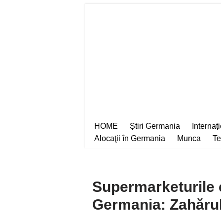
Sari
la
conținut
HOME
Știri Germania
Internaț
Alocaţii în Germania
Munca
Te
Supermarketurile c
Germania: Zahărul