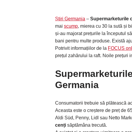
Știri Germania
–
Supermarketurile c
mai
scump
, mierea cu 30 la sută și b
și-au majorat prețurile la începutul 
bani pentru multe produse. Există aju
Potrivit informațiilor de la
FOCUS onl
prețul zahărului la raft. Noile prețuri 
Supermarketurile 
Germania
Consumatorii trebuie să plătească 
Aceasta este o creștere de preț de 65
Aldi Süd, Penny, Lidl sau Netto Mark
cenți
săptămâna trecută.