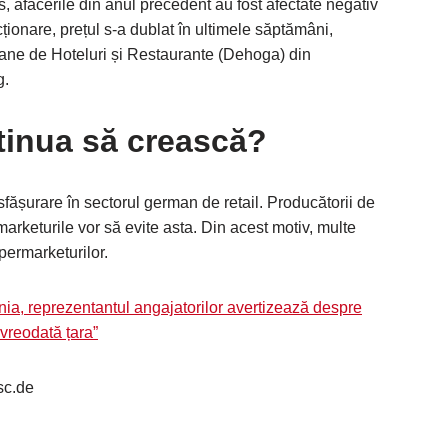
us, afacerile din anul precedent au fost afectate negativ
ționare, prețul s-a dublat în ultimele săptămâni,
ane de Hoteluri și Restaurante (Dehoga) din
g.
ntinua să crească?
sfășurare în sectorul german de retail. Producătorii de
arketurile vor să evite asta. Din acest motiv, multe
permarketurilor.
nia, reprezentantul angajatorilor avertizează despre
vreodată țara”
sc.de