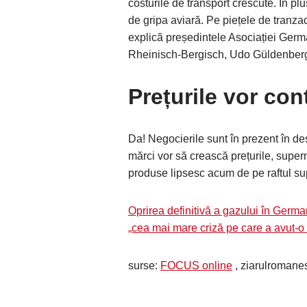
costurile de transport crescute. În pl
de gripa aviară. Pe piețele de tranzac
explică președintele Asociației Germ
Rheinisch-Bergisch, Udo Güldenber
Prețurile vor co
Da! Negocierile sunt în prezent în de
mărci vor să crească prețurile, superm
produse lipsesc acum de pe raftul su
Oprirea definitivă a gazului în Germa
„cea mai mare criză pe care a avut-o 
surse:
FOCUS online
, ziarulromane