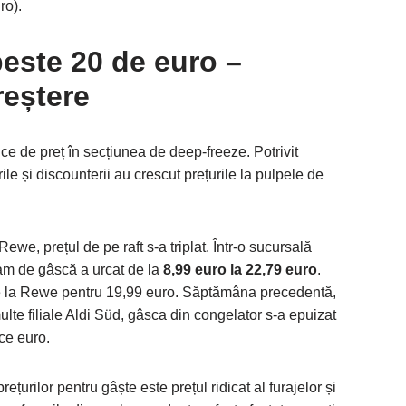
ro).
este 20 de euro –
reștere
ce de preț în secțiunea de deep-freeze. Potrivit
ile și discounterii au crescut prețurile la pulpele de
we, prețul de pe raft s-a triplat. Într-o sucursală
am de gâscă a urcat de la
8,99 euro la 22,79 euro
.
e la Rewe pentru 19,99 euro. Săptămâna precedentă,
ulte filiale Aldi Süd, gâsca din congelator s-a epuizat
ce euro.
ețurilor pentru gâște este prețul ridicat al furajelor și