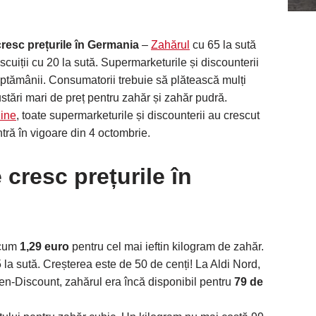
resc prețurile în Germania
–
Zahărul
cu 65 la sută
iscuiții cu 20 la sută. Supermarketurile și discounterii
săptămânii. Consumatorii trebuie să plătească mulți
stări mari de preț pentru zahăr și zahăr pudră.
ine
, toate supermarketurile și discounterii au crescut
intră în vigoare din 4 octombrie.
cresc prețurile în
acum
1,29 euro
pentru cel mai ieftin kilogram de zahăr.
 la sută. Creșterea este de 50 de cenți! La Aldi Nord,
en-Discount, zahărul era încă disponibil pentru
79 de