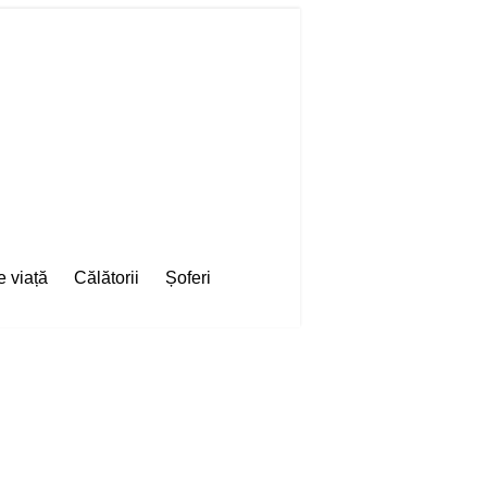
e viață
Călătorii
Șoferi