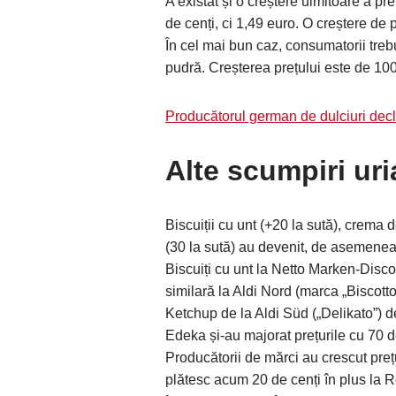
A existat și o creștere uimitoare a p
de cenți, ci 1,49 euro. O creștere de p
În cel mai bun caz, consumatorii tre
pudră. Creșterea prețului este de 100
Producătorul german de dulciuri decl
Alte scumpiri ur
Biscuiții cu unt (+20 la sută), crema 
(30 la sută) au devenit, de asemene
Biscuiți cu unt la Netto Marken-Disco
similară la Aldi Nord (marca „Biscotto
Ketchup de la Aldi Süd („Delikato”) 
Edeka și-au majorat prețurile cu 70 d
Producătorii de mărci au crescut pre
plătesc acum 20 de cenți în plus la 