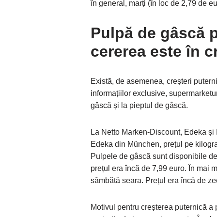
în general, marți (în loc de 2,79 de eu
Pulpă de gâscă p
cererea este în c
Există, de asemenea, creșteri puterni
informațiilor exclusive, supermarketur
gâscă și la pieptul de gâscă.
La Netto Marken-Discount, Edeka și Re
Edeka din München, prețul pe kilogr
Pulpele de gâscă sunt disponibile d
prețul era încă de 7,99 euro. În mai m
sâmbătă seara. Prețul era încă de ze
Motivul pentru creșterea puternică a pr