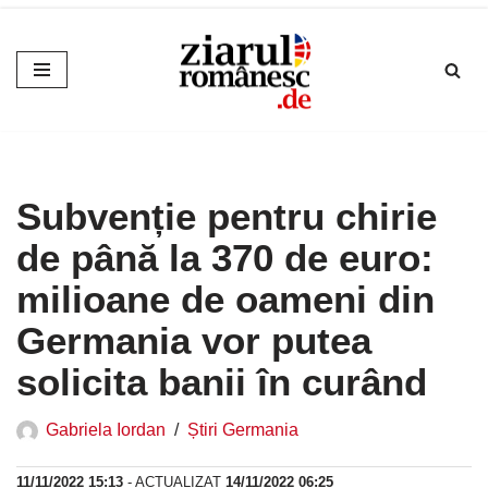
Sari
la
conținut
Subvenție pentru chirie
de până la 370 de euro:
milioane de oameni din
Germania vor putea
solicita banii în curând
Gabriela Iordan
Știri Germania
11/11/2022 15:13
- ACTUALIZAT
14/11/2022 06:25