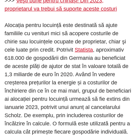
>>>
Veşti bune pentru chiriași! Din 2023,
proprietarul va trebui să suporte aceste costuri
Alocația pentru locuință este destinată să ajute
familiile cu venituri mici să acopere costurile de
chirie sau locuințele ocupate de proprietar, chiar şi
cele luate prin credit. Potrivit
Statista
, aproximativ
618.000 de gospodării din Germania au beneficiat
de aceste plăți de ajutor de stat în valoare totală de
1,3 miliarde de euro în 2020. Având în vedere
creșterea prețurilor la energie și a costurilor de
închiriere din ce în ce mai mari, grupul de beneficiari
ai alocației pentru locuință urmează să fie extins din
ianuarie 2023, potrivit unui anunț al cancelarului
Scholz. De exemplu, prin includerea costurilor de
încălzire în calcule. O formulă este utilizată pentru a
calcula cât primește fiecare gospodărie individuală.