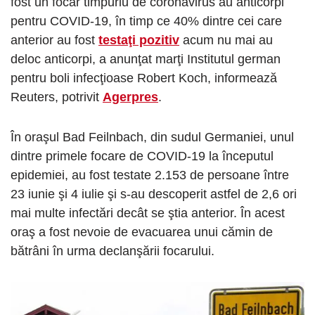
fost un focar timpuriu de coronavirus au anticorpi
pentru COVID-19, în timp ce 40% dintre cei care
anterior au fost
testaţi pozitiv
acum nu mai au
deloc anticorpi, a anunţat marţi Institutul german
pentru boli infecţioase Robert Koch, informează
Reuters, potrivit
Agerpres
.
În oraşul Bad Feilnbach, din sudul Germaniei, unul
dintre primele focare de COVID-19 la începutul
epidemiei, au fost testate 2.153 de persoane între
23 iunie şi 4 iulie şi s-au descoperit astfel de 2,6 ori
mai multe infectări decât se ştia anterior. În acest
oraş a fost nevoie de evacuarea unui cămin de
bătrâni în urma declanşării focarului.