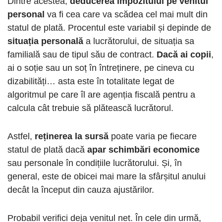
Dintre acestea,
deducerea impozitului pe venitul
personal
va fi cea care va scădea cel mai mult din
statul de plată. Procentul este variabil și depinde de
situația personală
a lucrătorului, de situația sa
familială sau de tipul său de contract.
Dacă ai copii
,
ai o soție sau un soț în întreținere, pe cineva cu
dizabilități… asta este în totalitate legat de
algoritmul pe care îl are agenția fiscală pentru a
calcula cât trebuie să plătească lucrătorul.
Astfel,
reținerea la sursă
poate varia pe fiecare
statul de plată dacă
apar schimbări economice
sau personale în condițiile lucrătorului. Și, în
general, este de obicei mai mare la sfârșitul anului
decât la început din cauza ajustărilor.
Probabil verifici deja venitul net. În cele din urmă,