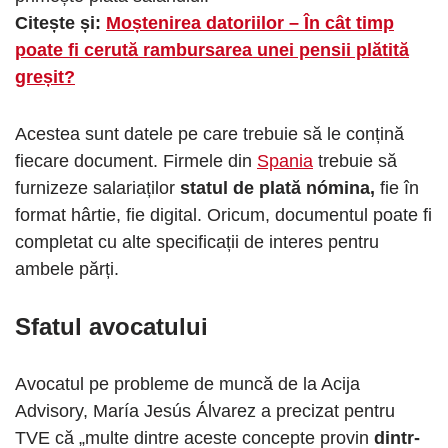
Citește și:
Moștenirea datoriilor – În cât timp
poate fi cerută rambursarea unei pensii plătită
greșit?
Acestea sunt datele pe care trebuie să le conțină
fiecare document. Firmele din
Spania
trebuie să
furnizeze salariaților
statul de plată nómina,
fie în
format hârtie, fie digital. Oricum, documentul poate fi
completat cu alte specificații de interes pentru
ambele părți.
Sfatul avocatului
Avocatul pe probleme de muncă de la Acija
Advisory, María Jesús Álvarez a precizat pentru
TVE că „multe dintre aceste concepte provin
dintr-