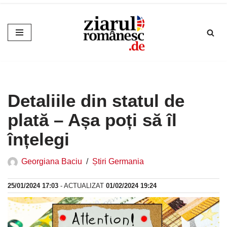
Sari
la
conținut
Detaliile din statul de
plată – Așa poți să îl
înțelegi
Georgiana Baciu
Știri Germania
25/01/2024 17:03
- ACTUALIZAT
01/02/2024 19:24