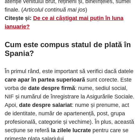
atenție venitului brut, reținerii și, bineînțeles, sumei
finale. (
Articolul continuă mai jos
)
Citește și:
De ce ai câștigat mai puțin în luna
ianuarie?
Cum este compus
statul de plată în
Spania
?
În primul rând, este important să verifici dacă datele
care apar în partea superioară
sunt corecte. Este
vorba de
date despre firmă
: nume, sediul social,
NIF și numărul de înregistrare la Asigurările Sociale.
Apoi,
date despre salariat
: nume și prenume, act
de identitate, număr de apartenență, post, grupa
profesională, categorie și vechime). În plus, această
secțiune se referă
la zilele lucrate
pentru care se
primește plata salariului.