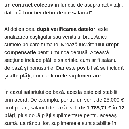
un contract colectiv
în funcție de asupra activității,
datorită
funcției deținute de salariat
”.
Al doilea pas,
după verificarea datelor
, este
analizarea câștigului sau venitului brut. Adică
sumele pe care firma le livrează lucrătorului
drept
compensație
pentru munca depusă. Această
secțiune include plățile salariale, cum ar fi salariul
de bază și bonusurile. Dar este posibil să se includă
și
alte plăți
, cum ar fi
orele suplimentare
.
În cazul salariului de bază, acesta este cel stabilit
prin acord. De exemplu, pentru un venit de 25.000 €
brut pe an, salariul de bază va fi
de 1.785,71 € în 12
plăți
, plus două plăți suplimentare pentru aceeași
sumă. La rândul lor, suplimentele sunt stabilite în