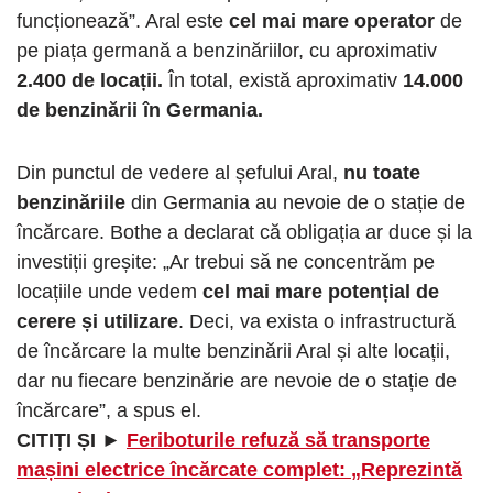
funcționează”. Aral este
cel mai mare operator
de
pe piața germană a benzinăriilor, cu aproximativ
2.400 de locații.
În total, există aproximativ
14.000
de benzinării în Germania.
Din punctul de vedere al șefului Aral,
nu toate
benzinăriile
din Germania au nevoie de o stație de
încărcare. Bothe a declarat că obligația ar duce și la
investiții greșite: „Ar trebui să ne concentrăm pe
locațiile unde vedem
cel mai mare potențial de
cerere și utilizare
. Deci, va exista o infrastructură
de încărcare la multe benzinării Aral și alte locații,
dar nu fiecare benzinărie are nevoie de o stație de
încărcare”, a spus el.
CITIȚI ȘI ►
Feriboturile refuză să transporte
mașini electrice încărcate complet: „Reprezintă