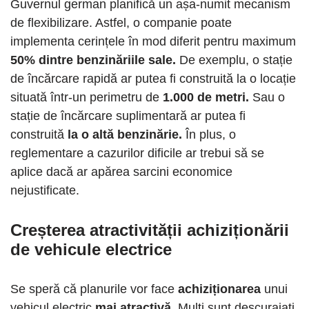
Guvernul german planifică un așa-numit mecanism
de flexibilizare. Astfel, o companie poate
implementa cerințele în mod diferit pentru maximum
50% dintre benzinăriile sale.
De exemplu, o stație
de încărcare rapidă ar putea fi construită la o locație
situată într-un perimetru de
1.000 de metri.
Sau o
stație de încărcare suplimentară ar putea fi
construită
la o altă benzinărie.
În plus, o
reglementare a cazurilor dificile ar trebui să se
aplice dacă ar apărea sarcini economice
nejustificate.
Creșterea atractivității achiziționării
de vehicule electrice
Se speră că planurile vor face
achiziționarea
unui
vehicul electric
mai atractivă.
Mulți sunt descurajați