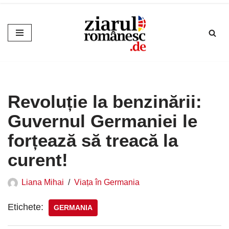
Sari
la
conținut
Revoluție la benzinării:
Guvernul Germaniei le
forțează să treacă la
curent!
Liana Mihai
Viața în Germania
Etichete:
GERMANIA