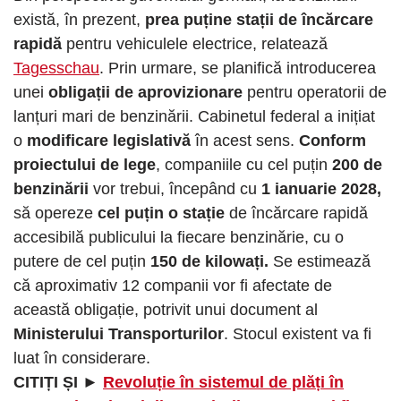
există, în prezent,
prea puține stații de încărcare
rapidă
pentru vehiculele electrice, relatează
Tagesschau
. Prin urmare, se planifică introducerea
unei
obligații de aprovizionare
pentru operatorii de
lanțuri mari de benzinării. Cabinetul federal a inițiat
o
modificare legislativă
în acest sens.
Conform
proiectului de lege
, companiile cu cel puțin
200 de
benzinării
vor trebui, începând cu
1 ianuarie 2028,
să opereze
cel puțin o stație
de încărcare rapidă
accesibilă publicului la fiecare benzinărie, cu o
putere de cel puțin
150 de kilowați.
Se estimează
că aproximativ 12 companii vor fi afectate de
această obligație, potrivit unui document al
Ministerului Transporturilor
. Stocul existent va fi
luat în considerare.
CITIȚI ȘI ►
Revoluție în sistemul de plăți în