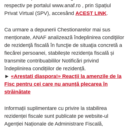
respectiv pe portalul www.anaf.ro , prin Spațiul
Privat Virtual (SPV), accesând
ACEST LINK
.
Ca urmare a depunerii Chestionarelor mai sus
menționate, ANAF analizează îndeplinirea condiţiilor
de rezidenţă fiscală în funcţie de situaţia concretă a
fiecărei persoanei, stabilește rezidența fiscală și
transmite contribuabililor Notificări privind
îndeplinirea condițiilor de rezidență.
►
«Arestați diaspora!» Reacții la amenzile de la
Fisc pentru cei care nu anunță plecarea în
străinătate
Informații suplimentare cu privire la stabilirea
rezidenței fiscale sunt publicate pe website-ul
Agenției Naționale de Administrare Fiscală,