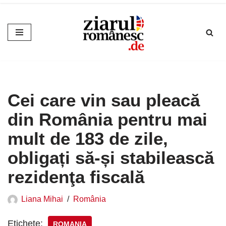
Sari
la
conținut
Cei care vin sau pleacă
din România pentru mai
mult de 183 de zile,
obligați să-și stabilească
rezidenţa fiscală
Liana Mihai
România
Etichete:
ROMANIA