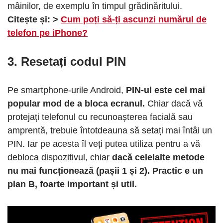
mâinilor, de exemplu în timpul grădinăritului.
Citește și: >
Cum poți să-ți ascunzi numărul de
telefon pe iPhone?
3. Resetați codul PIN
Pe smartphone-urile Android,
PIN-ul este cel mai
popular mod de a bloca ecranul.
Chiar dacă vă
protejați telefonul cu recunoașterea facială sau
amprentă, trebuie întotdeauna să setați mai întâi un
PIN. Iar pe acesta îl veți putea utiliza pentru a vă
debloca dispozitivul, chiar
dacă celelalte metode
nu mai funcționează (pașii 1 și 2). Practic e un
plan B, foarte important și util.