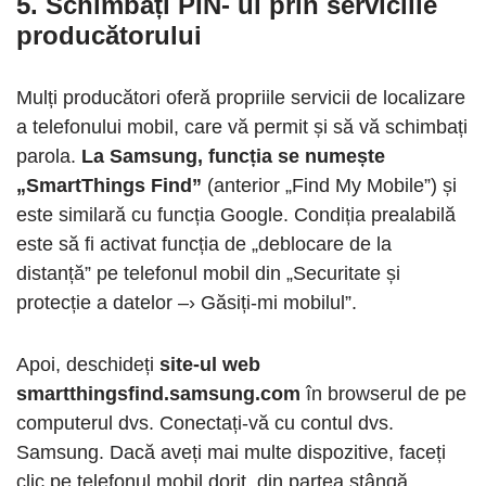
5. Schimbați PIN- ul prin serviciile
producătorului
Mulți producători oferă propriile servicii de localizare
a telefonului mobil, care vă permit și să vă schimbați
parola.
La Samsung, funcția se numește
„SmartThings Find”
(anterior „Find My Mobile”) și
este similară cu funcția Google. Condiția prealabilă
este să fi activat funcția de „deblocare de la
distanță” pe telefonul mobil din „Securitate și
protecție a datelor –› Găsiți-mi mobilul”.
Apoi, deschideți
site-ul web
smartthingsfind.samsung.com
în browserul de pe
computerul dvs. Conectați-vă cu contul dvs.
Samsung. Dacă aveți mai multe dispozitive, faceți
clic pe telefonul mobil dorit, din partea stângă.