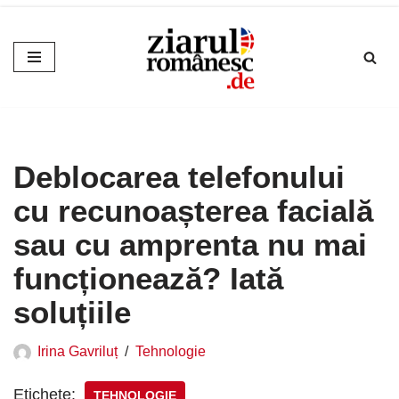
Sari
la
conținut
Deblocarea telefonului
cu recunoașterea facială
sau cu amprenta nu mai
funcționează? Iată
soluțiile
Irina Gavriluț
Tehnologie
Etichete:
TEHNOLOGIE