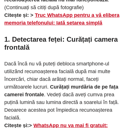
(Continuați să citiți după fotografie)
Citește și: >
Truc WhatsApp pentru a vă elibera
memoria telefonului: Iată setarea simplă
1. Detectarea feței: Curățați camera
frontală
Dacă încă nu vă puteți debloca smartphone-ul
utilizând recunoașterea facială după mai multe
încercări, chiar dacă arătați normal, faceți
următoarele lucruri.
Curățați murdăria de pe fața
camerei frontale
. Vedeți dacă aveți cumva prea
puțină lumină sau lumina directă a soarelui în față.
Deoarece acestea pot împiedica recunoașterea
facială.
Citește și:>
WhatsApp nu va mai fi gratuit: