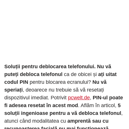
Soluții pentru deblocarea telefonului.
Nu vă
puteți debloca telefonul
ca de obicei și
ați uitat
codul PIN
pentru blocarea ecranului?
Nu vă
speriați
, deoarece nu trebuie să vă resetați
dispozitivul imediat. Potrivit
pcwelt.de
,
PIN-ul poate
fi adesea resetat în acest mod
. Aflăm în articol,
5
soluții ingenioase pentru a vă debloca telefonul
,
atunci când modalitatea cu
amprentă sau cu
recunoașterea facială nu mai funcționează
.