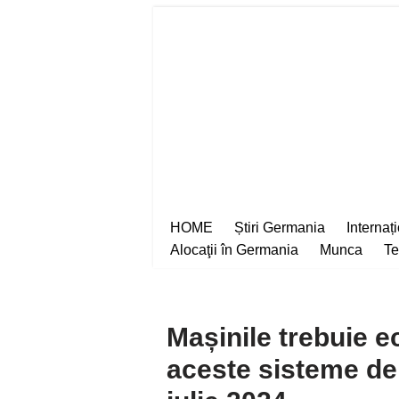
Sari
la
conținut
HOME
Știri Germania
Internaț
Alocaţii în Germania
Munca
Te
Mașinile trebuie e
aceste sisteme de