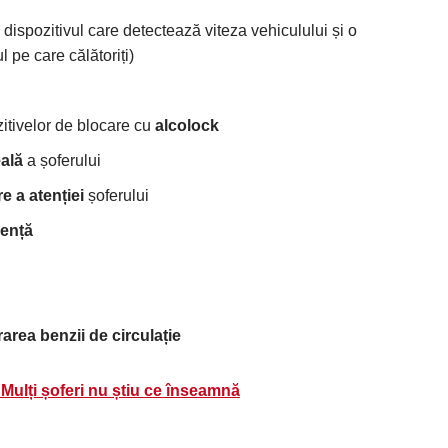
, dispozitivul care detectează viteza vehiculului și o
pe care călătoriți)
itivelor de blocare cu
alcolock
eală
a șoferului
e a atenției
șoferului
gență
area benzii de circulație
 Mulți șoferi nu știu ce înseamnă