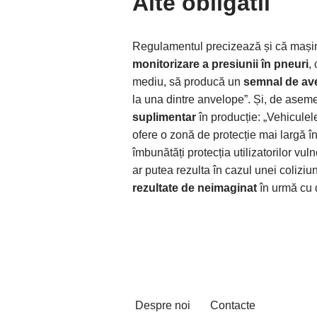
Alte obligatii
Regulamentul precizează și că mașini
monitorizare a presiunii în pneuri
,
mediu, să producă un
semnal de ave
la una dintre anvelope”. Și, de aseme
suplimentar
în producție: „Vehiculel
ofere o zonă de protecție mai largă î
îmbunătăți protecția utilizatorilor vul
ar putea rezulta în cazul unei coliziun
rezultate de neimaginat
în urmă cu 
Despre noi
Contacte