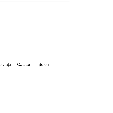
e viață
Călătorii
Șoferi