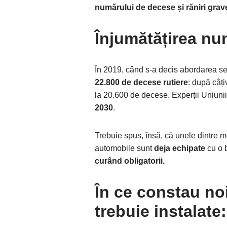
numărului de decese și răniri gra
Înjumătățirea nu
În 2019, când s-a decis abordarea s
22.800 de decese rutiere
: după câți
la 20.600 de decese. Experții Uniuni
2030
.
Trebuie spus, însă, că unele dintre 
automobile sunt
deja echipate
cu o 
curând obligatorii.
În ce constau noi
trebuie instalate: