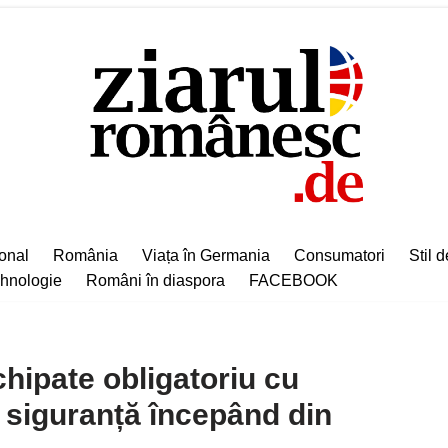
ional
România
Viața în Germania
Consumatori
Stil d
hnologie
Români în diaspora
FACEBOOK
chipate obligatoriu cu
 siguranță începând din