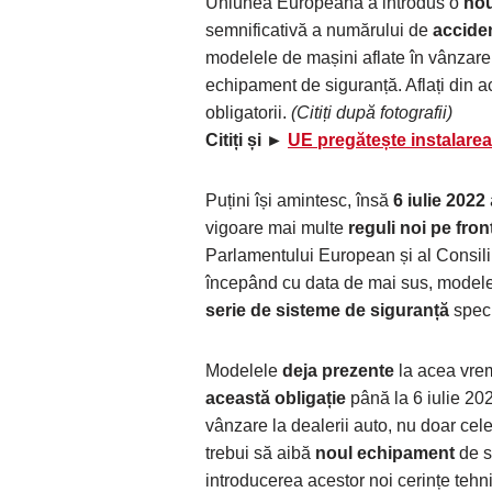
Uniunea Europeană a introdus o
nou
semnificativă a numărului de
accide
modelele de mașini aflate în vânzare l
echipament de siguranță. Aflați din a
obligatorii.
(Citiți după fotografii)
Citiți și ►
UE pregătește instalarea
Puțini își amintesc, însă
6 iulie 2022
vigoare mai multe
reguli noi pe fron
Parlamentului European și al Consil
începând cu data de mai sus, modelel
serie de sisteme de siguranță
speci
Modelele
deja prezente
la acea vreme
această obligație
până la 6 iulie 202
vânzare la dealerii auto, nu doar cel
trebui să aibă
noul echipament
de s
introducerea acestor noi cerințe tehn