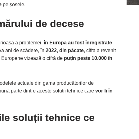
ve
pe șosele.
mărului de decese
erioasă a problemei,
în Europa au fost înregistrate
va ani de scădere, în
2022, din păcate
, cifra a revenit
i Europene vizează o cifră de
puțin peste 10.000 în
modelele actuale din gama producătorilor de
bună parte dintre aceste soluții tehnice care
vor fi în
le soluții tehnice ce