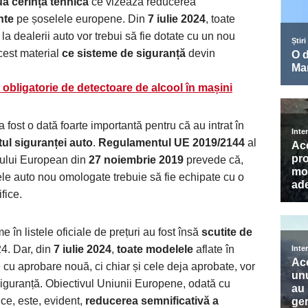
ă cerință tehnică
ce vizează reducerea
nte
pe șoselele europene. Din
7 iulie 2024
, toate
a dealerii auto vor trebui să fie dotate cu un nou
cest material
ce sisteme de siguranță
devin
 obligatorie de detectoare de alcool în mașini
a fost o dată foarte importantă pentru că au intrat în
tul siguranței auto
.
Regulamentul UE 2019/2144
al
iului European din
27 noiembrie 2019
prevede că,
e auto nou omologate trebuie să fie echipate cu o
fice.
 în listele oficiale de prețuri au fost însă
scutite de
4. Dar, din
7 iulie 2024
,
toate modelele
aflate în
e cu aprobare nouă, ci chiar și cele deja aprobate, vor
iguranță. Obiectivul Uniunii Europene, odată cu
ice, este, evident,
reducerea semnificativă a