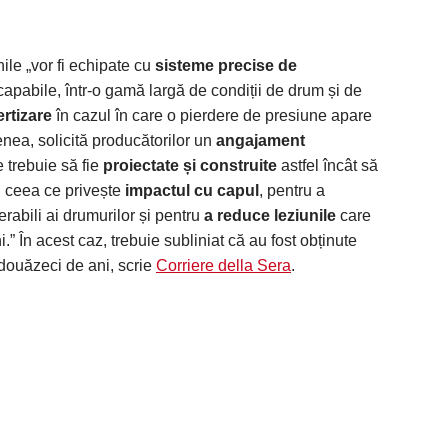
le „vor fi echipate cu
sisteme precise de
 capabile, într-o gamă largă de condiții de drum și de
rtizare
în cazul în care o pierdere de presiune apare
nea, solicită producătorilor un
angajament
e trebuie să fie
proiectate și construite
astfel încât să
n ceea ce privește
impactul cu capul
, pentru a
nerabili ai drumurilor și pentru
a reduce leziunile
care
i.” În acest caz, trebuie subliniat că au fost obținute
douăzeci de ani, scrie
Corriere della Sera
.