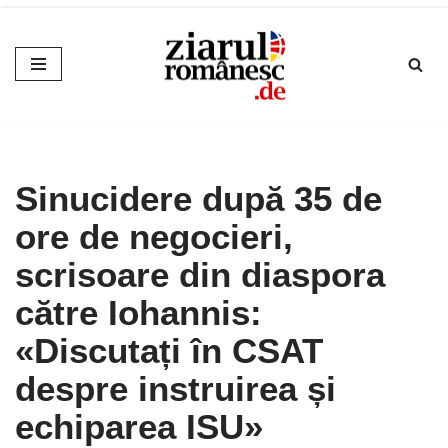
Sari
la
conținut
Sinucidere după 35 de
ore de negocieri,
scrisoare din diaspora
către Iohannis:
«Discutați în CSAT
despre instruirea și
echiparea ISU»