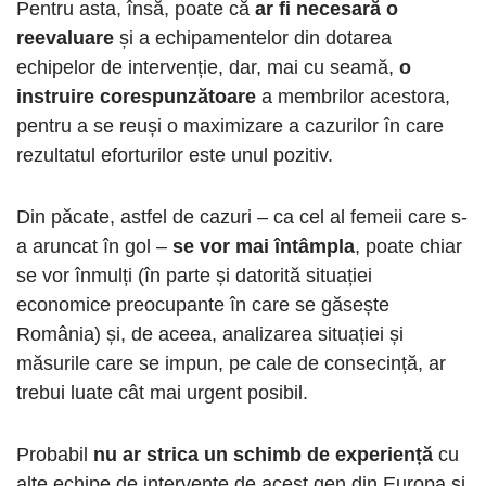
Pentru asta, însă, poate că
ar fi necesară o
reevaluare
și a echipamentelor din dotarea
echipelor de intervenție, dar, mai cu seamă,
o
instruire corespunzătoare
a membrilor acestora,
pentru a se reuși o maximizare a cazurilor în care
rezultatul eforturilor este unul pozitiv.
Din păcate, astfel de cazuri – ca cel al femeii care s-
a aruncat în gol –
se vor mai întâmpla
, poate chiar
se vor înmulți (în parte și datorită situației
economice preocupante în care se găsește
România) și, de aceea, analizarea situației și
măsurile care se impun, pe cale de consecință, ar
trebui luate cât mai urgent posibil.
Probabil
nu ar strica un schimb de experiență
cu
alte echipe de intervențe de acest gen din Europa și