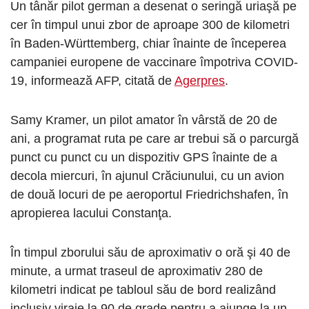
Un tânăr pilot german a desenat o seringă uriaşă pe
cer în timpul unui zbor de aproape 300 de kilometri
în Baden-Württemberg, chiar înainte de începerea
campaniei europene de vaccinare împotriva COVID-
19, informează AFP, citată de
Agerpres
.
Samy Kramer, un pilot amator în vârstă de 20 de
ani, a programat ruta pe care ar trebui să o parcurgă
punct cu punct cu un dispozitiv GPS înainte de a
decola miercuri, în ajunul Crăciunului, cu un avion
de două locuri de pe aeroportul Friedrichshafen, în
apropierea lacului Constanţa.
În timpul zborului său de aproximativ o oră şi 40 de
minute, a urmat traseul de aproximativ 280 de
kilometri indicat pe tabloul său de bord realizând
inclusiv viraje la 90 de grade pentru a ajunge la un