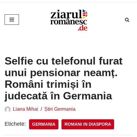
Sari
la
conținut
Selfie cu telefonul furat
unui pensionar neamț.
Români trimiși în
judecată în Germania
Liana Mihai
Știri Germania
Etichete:
GERMANIA
ROMANI IN DIASPORA