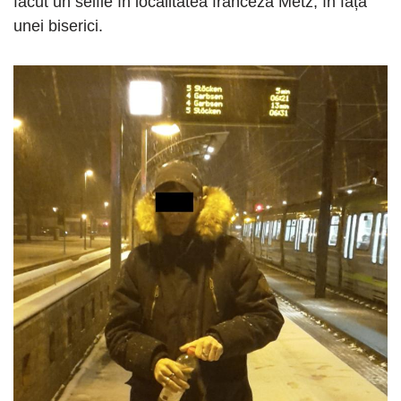
făcut un selfie în localitatea franceză Metz, în fața
unei biserici.